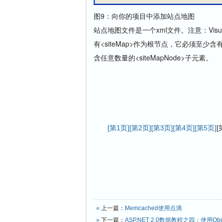
图9：向你的项目中添加站点地图
站点地图文件是一个xml文件。注意：Vis
有<siteMap>作为根节点，它必须至少含有一
含任意数量的<siteMapNode>子元素。
[第1页]
[第2页]
[第3页]
[第4页]
[第5页]
[
«
上一篇：
Memcached使用点滴
»
下一篇：
ASP.NET 2.0数据教程之四：使用Obje