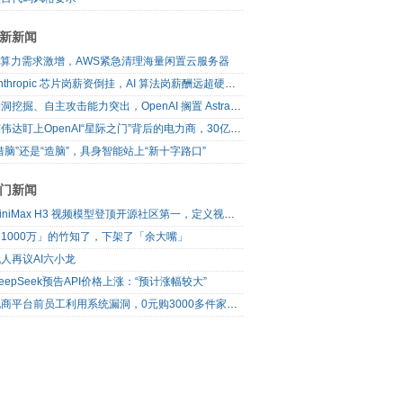
新新闻
AI算力需求激增，AWS紧急清理海量闲置云服务器
Anthropic 芯片岗薪资倒挂，AI 算法岗薪酬远超硬件工程师
漏洞挖掘、自主攻击能力突出，OpenAI 搁置 Astra 模型发布
英伟达盯上OpenAI“星际之门”背后的电力商，30亿美元直接入股
借脑”还是“造脑”，具身智能站上“新十字路口”
门新闻
MiniMax H3 视频模型登顶开源社区第一，定义视频模型领域“斩杀线”
1000万」的竹知了，下架了「余大嘴」
人再议AI六小龙
eepSeek预告API价格上涨：“预计涨幅较大”
电商平台前员工利用系统漏洞，0元购3000多件家电！