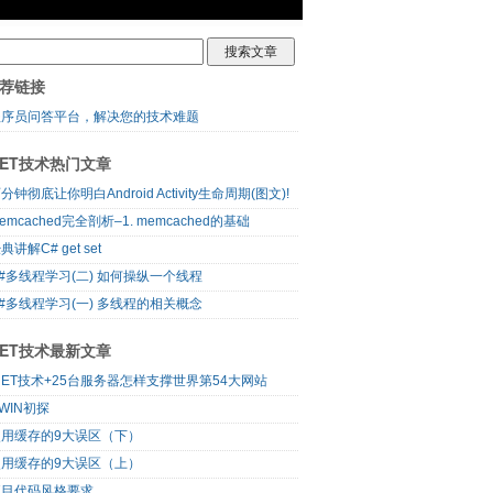
荐链接
程序员问答平台，解决您的技术难题
NET技术热门文章
分钟彻底让你明白Android Activity生命周期(图文)!
emcached完全剖析–1. memcached的基础
典讲解C# get set
#多线程学习(二) 如何操纵一个线程
#多线程学习(一) 多线程的相关概念
NET技术最新文章
NET技术+25台服务器怎样支撑世界第54大网站
WIN初探
使用缓存的9大误区（下）
使用缓存的9大误区（上）
项目代码风格要求