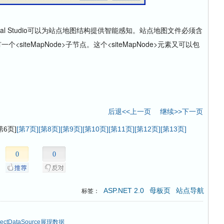
ual Studio可以为站点地图结构提供智能感知。站点地图文件必须含
个<siteMapNode>子节点。这个<siteMapNode>元素又可以包
后退<<上一页
继续>>下一页
第6页]
[第7页]
[第8页]
[第9页]
[第10页]
[第11页]
[第12页]
[第13页]
0
0
ASP.NET 2.0
母板页
站点导航
标签：
ctDataSource展现数据