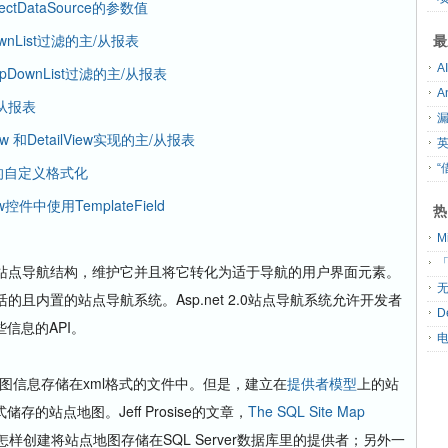
ctDataSource的参数值
wnList过滤的主/从报表
最
pDownList过滤的主/从报表
/从报表
ew 和DetailView实现的主/从报表
“
据的自定义格式化
控件中使用TemplateField
热
「
自己创建站点导航结构，维护它并且将它转化为适于导航的用户界面元素。
无
灵活的且内置的站点导航系统。Asp.net 2.0站点导航系统允许开发者
D
信息的API。
点地图信息存储在xml格式的文件中。但是，建立在
提供者模型
上的站
的站点地图。Jeff Prosise的文章，
The SQL Site Map
怎样创建将站点地图存储在SQL Server数据库里的提供者；另外一