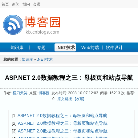
首页
新闻
博问
会员
知识库
专题
.NET技术
Web前端
软件设计
手机开发
软件工程
程序人生
项目管理
数据库
您的位置：
知识库
»
.NET技术
最新文章
ASP.NET 2.0数据教程之三：母板页和站点导航
作者:
横刀天笑
来源:
博客园
发布时间: 2008-10-07 12:03 阅读: 16213 次 推荐:
0
原文链接
[收藏]
[1]
ASP.NET 2.0数据教程之三：母板页和站点导航
[2]
ASP.NET 2.0数据教程之三：母板页和站点导航
[3]
ASP.NET 2.0数据教程之三：母板页和站点导航