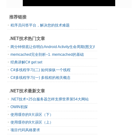
推荐链接
程序员问答平台，解决您的技术难题
.NET技术热门文章
两分钟彻底让你明白Android Activity生命周期(图文)!
memcached完全剖析–1. memcached的基础
经典讲解C# get set
C#多线程学习(二) 如何操纵一个线程
C#多线程学习(一) 多线程的相关概念
.NET技术最新文章
.NET技术+25台服务器怎样支撑世界第54大网站
OWIN初探
使用缓存的9大误区（下）
使用缓存的9大误区（上）
项目代码风格要求