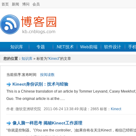
首页
新闻
博问
会员
知识库
专题
.NET技术
Web前端
软件设计
手
您的位置：
知识库
» 标签为“
Kinect
”的文章
当前排序:发布时间
按阅读数
Kinect身份识别：技术与经验
This is a Chinese translation of an article by Tommer Leyvand, Casey Meekhof
Guo. The original article is at the......
作者: 微软亚洲研究院 2011-06-24 13:38:49 阅读：2865 标签：
Kinect
像人脑一样思考 揭秘Kinect工作原理
“你就是控制器。”(You are the controller。)如果你有在关注Kinect，相信