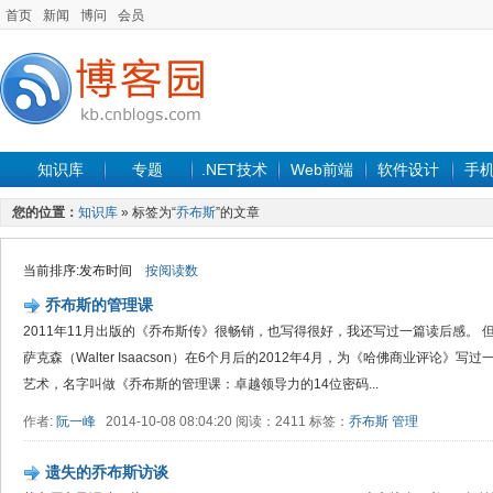
首页
新闻
博问
会员
知识库
专题
.NET技术
Web前端
软件设计
手
您的位置：
知识库
» 标签为“
乔布斯
”的文章
当前排序:发布时间
按阅读数
乔布斯的管理课
2011年11月出版的《乔布斯传》很畅销，也写得很好，我还写过一篇读后感。 
萨克森（Walter Isaacson）在6个月后的2012年4月，为《哈佛商业评论
艺术，名字叫做《乔布斯的管理课：卓越领导力的14位密码...
作者:
阮一峰
2014-10-08 08:04:20 阅读：2411 标签：
乔布斯
管理
遗失的乔布斯访谈