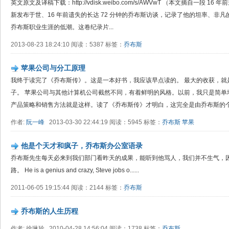
英文原文及译稿下载：http://vdisk.weibo.com/s/AWVwT （本文摘自一段 
新发布于世、16 年前遗失的长达 72 分钟的乔布斯访谈，记录了他的坦率、非
乔布斯职业生涯的低潮。这卷纪录片...
2013-08-23 18:24:10 阅读：5387 标签：
乔布斯
苹果公司与分工原理
我终于读完了《乔布斯传》。这是一本好书，我应该早点读的。 最大的收获，就
子。 苹果公司与其他计算机公司截然不同，有着鲜明的风格。以前，我只是简单
产品策略和销售方法就是这样。读了《乔布斯传》才明白，这完全是由乔布斯的个性
作者:
阮一峰
2013-03-30 22:44:19 阅读：5945 标签：
乔布斯
苹果
他是个天才和疯子，乔布斯办公室语录
乔布斯先生每天必来到我们部门看昨天的成果，能听到他骂人，我们并不生气，
路。 He is a genius and crazy, Steve jobs o......
2011-06-05 19:15:44 阅读：2144 标签：
乔布斯
乔布斯的人生历程
作者: 徐琳玲 2010-04-28 14:56:04 阅读：1738 标签：
乔布斯