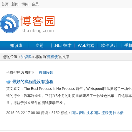
首页
新闻
博问
会员
知识库
专题
.NET技术
Web前端
软件设计
手
您的位置：
知识库
» 标签为“
流程债
”的文章
当前排序:发布时间
按阅读数
最好的流程是没有流程
英文原文：The Best Process Is No Process 前年，Wikispeed团
统的行业：汽车制造业。它们在3个月的时间里就研发了一款绿色汽车，而这原本需
且，得益于独立组件的测试驱动开发，...
2015-03-22 17:08:00 阅读：5152 标签：
团队管理
技术团队
流程债
技术债