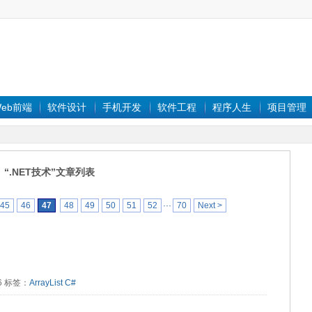
eb前端
软件设计
手机开发
软件工程
程序人生
项目管理
“.NET技术”文章列表
45
46
47
48
49
50
51
52
···
70
Next >
66 标签：
ArrayList
C#