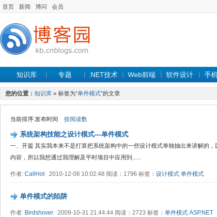
首页
新闻
博问
会员
知识库
专题
.NET技术
Web前端
软件设计
手
您的位置：
知识库
» 标签为“
单件模式
”的文章
当前排序:发布时间
按阅读数
系统架构技能之设计模式—单件模式
一、开篇 其实我本来不是打算把系统架构中的一些设计模式单独抽出来讲解的，
内容，所以我想通过我理解及平时项目中应用到......
作者:
CallHot
2010-12-06 10:02:48 阅读：1796 标签：
设计模式
单件模式
单件模式的陷阱
作者:
Birdshover
2009-10-31 21:44:44 阅读：2723 标签：
单件模式
ASP.NET