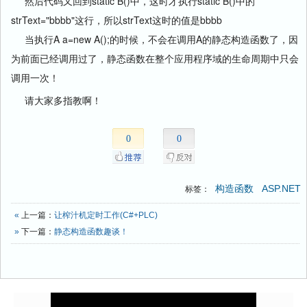
然后代码又回到static B()中，这时才执行static B()中的
strText="bbbb"这行，所以strText这时的值是bbbb
当执行A a=new A();的时候，不会在调用A的静态构造函数了，因
为前面已经调用过了，静态函数在整个应用程序域的生命周期中只会
调用一次！
请大家多指教啊！
0
0
构造函数
ASP.NET
标签：
«
上一篇：
让榨汁机定时工作(C#+PLC)
»
下一篇：
静态构造函数趣谈！