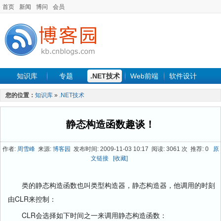
首页
新闻
博问
会员
知识库
专题
.NET技术
Web前端
软件设计
手机开发
软件工程
程序人生
项目管理
数据库
您的位置：
知识库
»
.NET技术
最新文章
静态构造函数趣谈！
作者:
周雪峰
来源:
博客园
发布时间: 2009-11-03 10:17 阅读: 3061 次 推荐: 0
原
文链接
[收藏]
类的静态构造函数也叫类型构造器，静态构造器，他调用的时刻
由CLR来控制：
CLR会选择如下时间之一来调用静态构造函数：