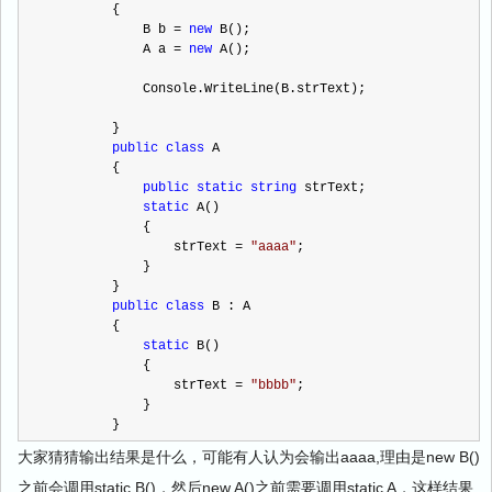
        {
            B b 
=
new
 B(); 
            A a 
=
new
 A();
            Console.WriteLine(B.strText); 
        }
public
class
 A
        {
public
static
string
 strText;
static
 A()
            {
                strText 
=
"
aaaa
"
;  
            }
        }
public
class
 B : A
        {
static
 B()
            {
                strText 
=
"
bbbb
"
;  
            }
        }
大家猜猜输出结果是什么，可能有人认为会输出aaaa,理由是new B()
之前会调用static B()，然后new A()之前需要调用static A，这样结果