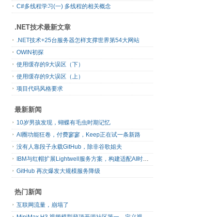
C#多线程学习(一) 多线程的相关概念
.NET技术最新文章
.NET技术+25台服务器怎样支撑世界第54大网站
OWIN初探
使用缓存的9大误区（下）
使用缓存的9大误区（上）
项目代码风格要求
最新新闻
10岁男孩发现，蝴蝶有毛虫时期记忆
AI圈功能狂卷，付费寥寥，Keep正在试一条新路
没有人靠段子永载GitHub，除非谷歌姐夫
IBM与红帽扩展Lightwell服务方案，构建适配AI时代开源生态的可信基础设施
GitHub 再次爆发大规模服务降级
热门新闻
互联网流量，崩塌了