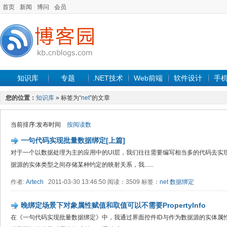
首页
新闻
博问
会员
知识库
专题
.NET技术
Web前端
软件设计
手
您的位置：
知识库
» 标签为“
net
”的文章
当前排序:发布时间
按阅读数
一句代码实现批量数据绑定[上篇]
对于一个以数据处理为主的应用中的UI层，我们往往需要编写相当多的代码去实
据源的实体类型之间存储某种约定的映射关系，我......
作者:
Artech
2011-03-30 13:46:50 阅读：3509 标签：
net
数据绑定
晚绑定场景下对象属性赋值和取值可以不需要PropertyInfo
在《一句代码实现批量数据绑定》中，我通过界面控件ID与作为数据源的实体属