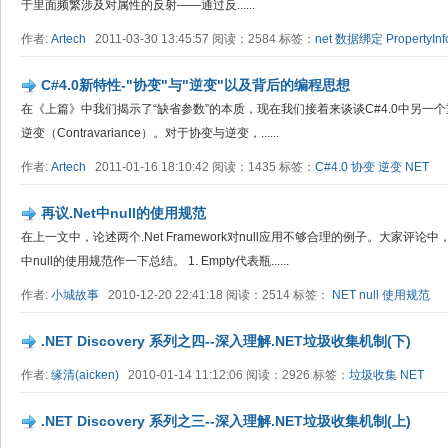
于里面频繁涉及对属性的反射——通过反......
作者:
Artech
2011-03-30 13:45:57 阅读：2584 标签：
net
数据绑定
PropertyInf
C#4.0新特性-"协变"与"逆变"以及背后的编程思想
在《上篇》中我们揭示了“缺省参数”的本质，现在我们接着来谈谈C#4.0中另一个重要
逆变（Contravariance）。对于协变与逆变，......
作者:
Artech
2011-01-16 18:10:42 阅读：1435 标签：
C#4.0
协变
逆变
NET
再议.Net中null的使用规范
在上一文中，论述两个.Net Framework对null应用不够合理的例子。大家评论
中null的使用规范作一下总结。 1. Empty代表瓶......
作者:
小城故事
2010-12-20 22:41:18 阅读：2514 标签：
NET
null
使用规范
.NET Discovery 系列之四--深入理解.NET垃圾收集机制(下)
作者:
缘清(aicken)
2010-01-14 11:12:06 阅读：2926 标签：
垃圾收集
NET
.NET Discovery 系列之三--深入理解.NET垃圾收集机制(上)