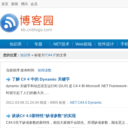
首页
新闻
博问
会员
知识库
专题
.NET技术
Web前端
软件设计
手
您的位置：
知识库
» 标签为“
C#4.0
”的文章
当前排序:发布时间
按阅读数
了解 C# 4 中的 Dynamic 关键字
dynamic 关键字和动态语言运行时 (DLR) 是 C# 4 和 Microsoft .NET Fra
时就引起了人们的极大兴......
2011-03-06 21:24:34 阅读：6905 标签：
.NET
C#4.0
Dynamic
谈谈C# 4.0新特性“缺省参数”的实现
C#4.0关于缺省参数的新特性，相信大家都不会陌生。所谓缺省参数，顾名思义