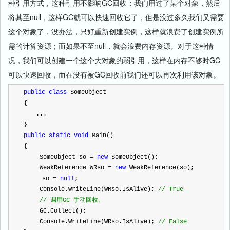
种引用方式，这种引用不影响GC回收：我们用过了某个对象，然后
将其至null，这样GC就可以快速回收它了，但是没过多久我们又需要
这个对象了，没办法，只好重新创建实例，这样就浪费了创建实例所
需的计算资源；而如果不至null，就会浪费内存资源。对于这种情
况，我们可以创建一个这个大对象的弱引用，这样在内存不够时GC
可以快速回收，而在没有被GC回收前我们还可以再次利用该对象。
public
class
 SomeObject 
{
　　...
}
public
static
void
 Main() 
{
 　　SomeObject so 
=
new
 SomeObject();
 　　WeakReference WRso 
=
new
 WeakReference(so);
　　　so 
=
null
;
 　　Console.WriteLine(WRso.IsAlive); 
//
 True
//
 调用GC 手动回收。
 　　GC.Collect();
 　　Console.WriteLine(WRso.IsAlive); 
//
 False