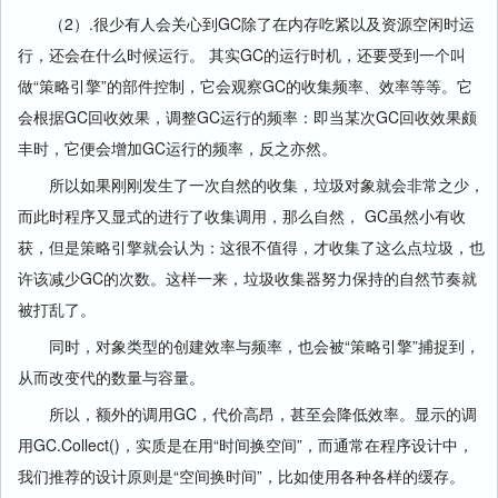
（2）.很少有人会关心到GC除了在内存吃紧以及资源空闲时运
行，还会在什么时候运行。 其实GC的运行时机，还要受到一个叫
做“策略引擎”的部件控制，它会观察GC的收集频率、效率等等。它
会根据GC回收效果，调整GC运行的频率：即当某次GC回收效果颇
丰时，它便会增加GC运行的频率，反之亦然。
所以如果刚刚发生了一次自然的收集，垃圾对象就会非常之少，
而此时程序又显式的进行了收集调用，那么自然， GC虽然小有收
获，但是策略引擎就会认为：这很不值得，才收集了这么点垃圾，也
许该减少GC的次数。这样一来，垃圾收集器努力保持的自然节奏就
被打乱了。
同时，对象类型的创建效率与频率，也会被“策略引擎”捕捉到，
从而改变代的数量与容量。
所以，额外的调用GC，代价高昂，甚至会降低效率。显示的调
用GC.Collect()，实质是在用“时间换空间”，而通常在程序设计中，
我们推荐的设计原则是“空间换时间”，比如使用各种各样的缓存。