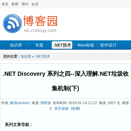
首页
新闻
博问
会员
知识库
专题
.NET技术
Web前端
软件设计
手机开发
软件工程
程序人生
项目管理
数据库
您的位置：
知识库
»
.NET技术
最新文章
.NET Discovery 系列之四--深入理解.NET垃圾收
集机制(下)
作者:
缘清(aicken)
来源:
博客园
发布时间: 2010-01-14 11:12 阅读: 2927 次 推荐:
0
原文链接
[收藏]
系列文章导航：