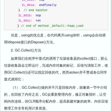
IL_0019:
nop
IL_001a:
endfinally
    }  
//
 end handler
IL_001b:
nop
IL_001c:
ret
　　} 
//
 end of method _Default::Page_Load
但是，using的优点是，在代码离开using块时，using会自动调
用Idispose接口的Dispose()方法。
2. GC.Collect()方法
如果我们在程序中显式的调用了垃圾收集器的collect接口，那么
垃圾收集器会立即运行，完成内存对象的标记、压缩与清除工作，使
用GC.Collect(i)还可以指定回收的代，然而aicken并不赞成各位同学
显式调用它：
（1）. GC.Collect()做的并不只是回收内存，就像第一节中介绍
的，在回收了内存之后，GC会重新整理内存，修正对象指针，让空
闲内存连续，供CLR顺序分配内存，提高新建对象的效率。内存压缩
整理工作非常耗用计算资源。