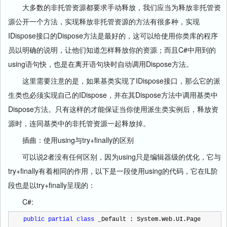
大多数的非托管资源都要求手动释放，我们应当为释放非托管资
源公开一个方法，实现释放非托管资源的方法有很多种，实现
IDispose接口的Dispose方法是最好的，这可以给使用你类库的程序
员以明确的说明，让他们知道怎样释放你的资源；而且C#中用到的
using语句快，也是在离开语句块时自动调用Dispose方法。
这里需要注意的是，如果基类实现了IDispose接口，那么它的派
生类也必须实现自己的IDispose，并在其Dispose方法中调用基类中
Dispose方法。只有这样的才能保证当你使用派生类实例后，释放资
源时，连同基类中的非托管资源一起释放掉。
插曲：使用using与try+finally的区别
可以说2者没有任何区别，因为using只是编辑器级的优化，它与
try+finally有着相同的作用，以下是一段使用using的代码，它在IL阶
段也是以try+finally呈现的：
C#:
public
partial
class
 _Default : System.Web.UI.Page