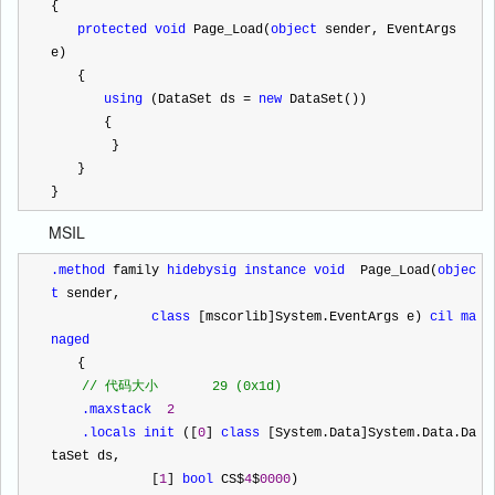
{    
protected
void
 Page_Load(
object
 sender, EventArgs 
e) 
　　{ 
using
 (DataSet ds 
=
new
 DataSet())
　　　　{ 
 　　　　}
　　}
}
MSIL
.method
 family 
hidebysig
instance
void
  Page_Load(
objec
t
 sender,
class
 [mscorlib]System.EventArgs e) 
cil
ma
naged
　　{
//
 代码大小       29 (0x1d)
.maxstack
2
.locals
init
 ([
0
] 
class
 [System.Data]System.Data.Da
taSet ds,
             [
1
] 
bool
 CS$
4
$
0000
)