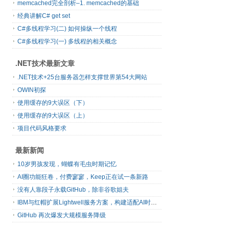
memcached完全剖析–1. memcached的基础
经典讲解C# get set
C#多线程学习(二) 如何操纵一个线程
C#多线程学习(一) 多线程的相关概念
.NET技术最新文章
.NET技术+25台服务器怎样支撑世界第54大网站
OWIN初探
使用缓存的9大误区（下）
使用缓存的9大误区（上）
项目代码风格要求
最新新闻
10岁男孩发现，蝴蝶有毛虫时期记忆
AI圈功能狂卷，付费寥寥，Keep正在试一条新路
没有人靠段子永载GitHub，除非谷歌姐夫
IBM与红帽扩展Lightwell服务方案，构建适配AI时代开源生态的可信基础设施
GitHub 再次爆发大规模服务降级