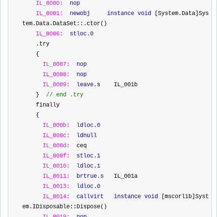
IL_0000:
nop
IL_0001:
newobj
instance
void
 [System.Data]Sys
tem.Data.DataSet::.ctor()
IL_0006:
stloc.0
    .try
    {
IL_0007:
nop
IL_0008:
nop
IL_0009:
leave
.s    IL_001b
    }  
//
 end .try
    finally
    {
IL_000b:
ldloc.0
IL_000c:
ldnull
IL_000d:
  ceq
IL_000f:
stloc.1
IL_0010:
ldloc.1
IL_0011:
brtrue.s
   IL_001a
IL_0013:
ldloc.0
IL_0014:
callvirt
instance
void
 [mscorlib]Syst
em.IDisposable::Dispose()