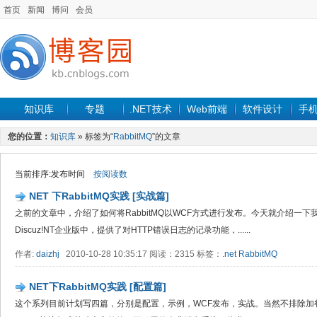
首页
新闻
博问
会员
知识库
专题
.NET技术
Web前端
软件设计
手
您的位置：
知识库
» 标签为“
RabbitMQ
”的文章
当前排序:发布时间
按阅读数
NET 下RabbitMQ实践 [实战篇]
之前的文章中，介绍了如何将RabbitMQ以WCF方式进行发布。今天就介绍一下我们
Discuz!NT企业版中，提供了对HTTP错误日志的记录功能，......
作者:
daizhj
2010-10-28 10:35:17 阅读：2315 标签：
.net
RabbitMQ
NET下RabbitMQ实践 [配置篇]
这个系列目前计划写四篇，分别是配置，示例，WCF发布，实战。当然不排除加餐情况