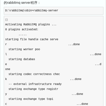
的rabbitmq server程序：
D:\rabbitmq\sbin>rabbitmq-server
Activating RabbitMQ plugins ...
0 plugins activated:
.....
starting file handle cache serve
r ...done
starting worker poo
l ...done
starting databas
e ...d
one
starting codec correctness chec
k ...done
-- external infrastructure ready
starting exchange type registr
y ...done
starting exchange type topi
c ...done