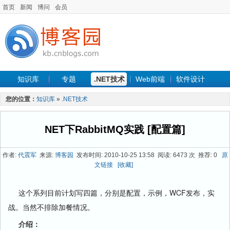
首页
新闻
博问
会员
知识库
专题
.NET技术
Web前端
软件设计
手机开发
软件工程
程序人生
项目管理
数据库
您的位置：
知识库
»
.NET技术
最新文章
NET下RabbitMQ实践 [配置篇]
作者:
代震军
来源:
博客园
发布时间: 2010-10-25 13:58 阅读: 6473 次 推荐: 0
原
文链接
[收藏]
这个系列目前计划写四篇，分别是配置，示例，WCF发布，实
战。当然不排除加餐情况。
介绍：