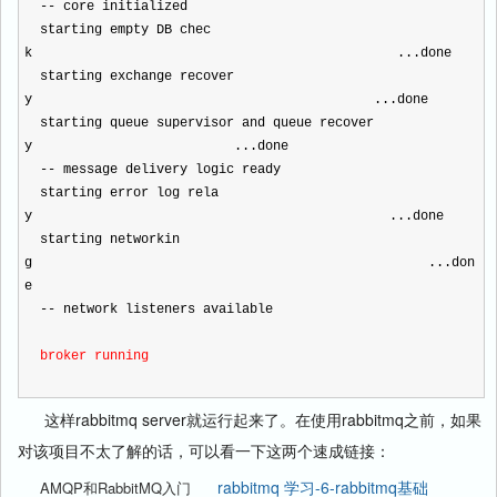
-- core initialized
starting empty DB chec
k ...done
starting exchange recover
y ...done
starting queue supervisor and queue recover
y ...done
-- message delivery logic ready
starting error log rela
y ...done
starting networkin
g ...don
e
-- network listeners available
broker running
这样rabbitmq server就运行起来了。在使用rabbitmq之前，如果
对该项目不太了解的话，可以看一下这两个速成链接：
rabbitmq 学习-6-rabbitmq基础
AMQP和RabbitMQ入门