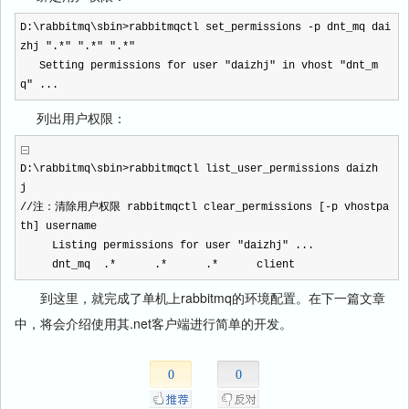
D:\rabbitmq\sbin>rabbitmqctl set_permissions -p dnt_mq dai
zhj ".*" ".*" ".*"
Setting permissions for user "daizhj" in vhost "dnt_m
q" ...
列出用户权限：
D:\rabbitmq\sbin>rabbitmqctl list_user_permissions daizh
j
//注：清除用户权限 rabbitmqctl clear_permissions [-p vhostpa
th] username
Listing permissions for user "daizhj" ...
dnt_mq .* .* .* client
到这里，就完成了单机上rabbitmq的环境配置。在下一篇文章
中，将会介绍使用其.net客户端进行简单的开发。
0
0