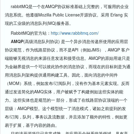
rabbitMQ是一个在AMQP协议标准基础上完整的，可服用的企业
消息系统。他遵循Mozilla Public License开源协议。采用 Erlang 实
现的工业级的消息队列(MQ)服务器。
RabbitMQ的官方站：
http://www.rabbitmq.com/
AMQP
(高级消息队列协议) 是一个异步消息传递所使用的应用层
协议规范，作为线路层协议，而不是API（例如JMS），AMQP 客户
端能够无视消息的来源任意发送和接受信息。AMQP的原始用途只是
为金融界提供一个可以彼此协作的消息协议，而现在的目标则是为通
用消息队列架构提供通用构建工具。因此，面向消息的中间件
（MOM）系统，例如发布/订阅队列，没有作为基本元素实现。反而
通过发送简化的AMQ实体，用户被赋予了构建例如这些实体的能
力。这些实体也是规范的一 部分，形成了在线路层协议顶端的一个
层级：AMQP模型。这个模型统一了消息模式，诸如之前提到的发
布/订阅，队列，事务以及流数据，并且添加了额外的特性，例如更
易于扩展，基于内容的路由。
目前该开源项目已非常成熟，并应用于金融系统等领域，具有高