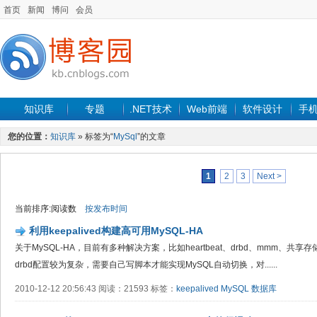
首页
新闻
博问
会员
知识库
专题
.NET技术
Web前端
软件设计
手
您的位置：
知识库
» 标签为“
MySql
”的文章
1
2
3
Next >
当前排序:阅读数
按发布时间
利用keepalived构建高可用MySQL-HA
关于MySQL-HA，目前有多种解决方案，比如heartbeat、drbd、mmm、共享存
drbd配置较为复杂，需要自己写脚本才能实现MySQL自动切换，对......
2010-12-12 20:56:43 阅读：21593 标签：
keepalived
MySQL
数据库