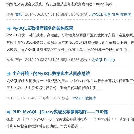
构阶段来实现容灾系统。所以这里从业务宏观角度阐述下mysql架构...
作者:
黄杉
2014-10-10 07:11:16 阅读：9540 标签：
MySQL
架构
业务
数据库
MySQL云数据库服务的架构探索
MySQL作为一种低成本、高性能、可靠性良好而且开源的数据库产品，在互联
有数千台MySQL服务器。虽然近两年来NoSQL的发展很快，新产品层出不穷，
比较高，而MySQL拥有成熟的中间件、运维工具， 已经形成一个良性的生态...
作者: 曹伟 2013-09-03 22:31:36 阅读：8256 标签：
MySQL
Erlang
生产环境下的MySQL数据库主从同步总结
MySQL的主从同步是一个很成熟的架构，优点为：①在从服务器可以执行查询工
压力；②在从主服务器进行备份，避免备份期间影响主服......
2010-11-07 20:40:55 阅读：5867 标签：
MySQL
数据库
PHP+MySQL+jQuery实现发布微博程序——PHP篇
在上一篇《PHP+MySQL+jQuery实现发布微博程序——jQuery篇》中，讲解
计和Ajax提交数据到后台的功能。本文将重要......