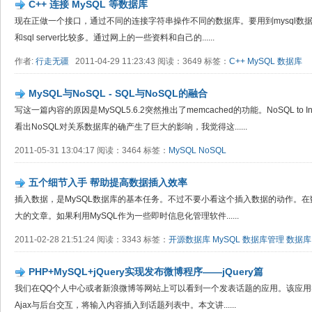
C++ 连接 MySQL 等数据库
现在正做一个接口，通过不同的连接字符串操作不同的数据库。要用到mysql数据库
和sql server比较多。通过网上的一些资料和自己的......
作者:
行走无疆
2011-04-29 11:23:43 阅读：3649 标签：
C++
MySQL
数据库
MySQL与NoSQL - SQL与NoSQL的融合
写这一篇内容的原因是MySQL5.6.2突然推出了memcached的功能。NoSQL to Inn
看出NoSQL对关系数据库的确产生了巨大的影响，我觉得这......
2011-05-31 13:04:17 阅读：3464 标签：
MySQL
NoSQL
五个细节入手 帮助提高数据插入效率
插入数据，是MySQL数据库的基本任务。不过不要小看这个插入数据的动作。
大的文章。如果利用MySQL作为一些即时信息化管理软件......
2011-02-28 21:51:24 阅读：3343 标签：
开源数据库
MySQL
数据库管理
数据库
PHP+MySQL+jQuery实现发布微博程序——jQuery篇
我们在QQ个人中心或者新浪微博等网站上可以看到一个发表话题的应用。该应
Ajax与后台交互，将输入内容插入到话题列表中。本文讲......