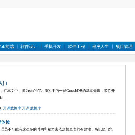
eb前端
软件设计
手机开发
软件工程
程序人生
项目管理
手入门
，在本文中，将为你介绍NoSQL中的一员CouchDB的基本知识，带你开
....
L
开源数据库
开源
数据库
行体检
库管理员不可能有这么多的时间和精力去依次检查表的有效性，所以他们急