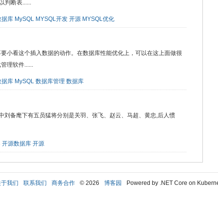
表......
数据库
MySQL
MYSQL开发
开源
MYSQL优化
过不要小看这个插入数据的动作。在数据库性能优化上，可以在这上面做很
件......
数据库
MySQL
数据库管理
数据库
》中刘备麾下有五员猛将分别是关羽、张飞、赵云、马超、黄忠,后人惯
界
开源数据库
开源
关于我们
联系我们
商务合作
© 2026
博客园
Powered by .NET Core on Kubern