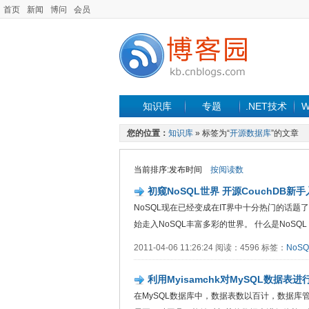
首页
新闻
博问
会员
知识库
专题
.NET技术
W
您的位置：
知识库
» 标签为“
开源数据库
”的文章
当前排序:发布时间
按阅读数
初窥NoSQL世界 开源CouchDB新
NoSQL现在已经变成在IT界中十分热门的话题了
始走入NoSQL丰富多彩的世界。 什么是NoSQL N..
2011-04-06 11:26:24 阅读：4596 标签：
NoSQ
利用Myisamchk对MySQL数据表进
在MySQL数据库中，数据表数以百计，数据