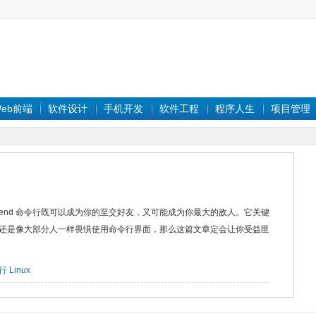
eb前端
软件设计
手机开发
软件工程
程序人生
项目管理
r Best Friend 命令行既可以成为你的至交好友，又可能成为你最大的敌人。它关键
还是像大部分人一样畏惧使用命令行界面，那么这篇文章定会让你受益匪
行
Linux