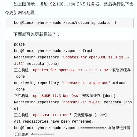
如上图所示，增加192.168.1.1为 DNS 服务器。然后执行以下命
令更新网络配置：
ben@linux
-
nyhn:
~>
 sudo 
/
sbin
/
netconfig update 
-
f
下面就可以更新系统了：
pdate
ben@linux
-
nyhn:
~>
 sudo zypper refresh
Retrieving repository 
'
Updates for openSUSE 11.3 11.3-
1.82
'
 metadata [done]
正在构建 
'
Updates for openSUSE 11.3 11.3-1.82
'
 安装源缓存 
[done]
Retrieving repository 
'
openSUSE-11.3-Non-Oss
'
 metadata 
[done]
正在构建 
'
openSUSE-11.3-Non-Oss
'
 安装源缓存 [done]
Retrieving repository 
'
openSUSE-11.3-Oss
'
 metadata [don
e]
正在构建 
'
openSUSE-11.3-Oss
'
 安装源缓存 [done]
All repositories have been refreshed.
ben@linux
-
nyhn:
~>
 sudo zypper u
===========>
 在这里进行漫
长的更新 
<==========