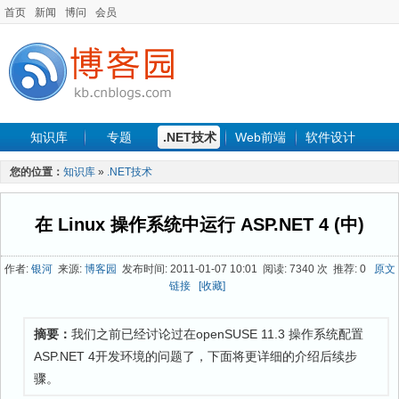
首页
新闻
博问
会员
知识库
专题
.NET技术
Web前端
软件设计
手机开发
软件工程
程序人生
项目管理
数据库
您的位置：
知识库
»
.NET技术
最新文章
在 Linux 操作系统中运行 ASP.NET 4 (中)
作者:
银河
来源:
博客园
发布时间: 2011-01-07 10:01 阅读: 7340 次 推荐: 0
原文
链接
[收藏]
摘要：
我们之前已经讨论过在openSUSE 11.3 操作系统配置
ASP.NET 4开发环境的问题了，下面将更详细的介绍后续步
骤。