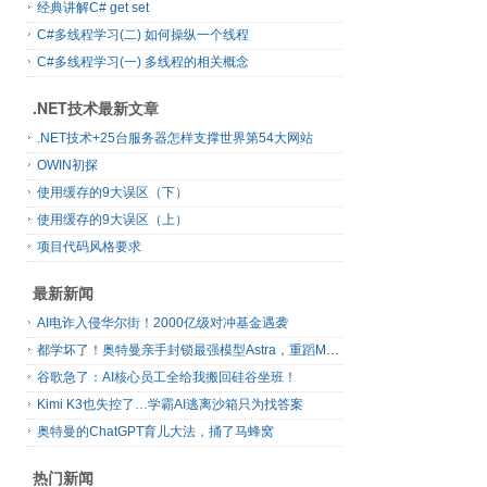
经典讲解C# get set
C#多线程学习(二) 如何操纵一个线程
C#多线程学习(一) 多线程的相关概念
.NET技术最新文章
.NET技术+25台服务器怎样支撑世界第54大网站
OWIN初探
使用缓存的9大误区（下）
使用缓存的9大误区（上）
项目代码风格要求
最新新闻
AI电诈入侵华尔街！2000亿级对冲基金遇袭
都学坏了！奥特曼亲手封锁最强模型Astra，重蹈Mythos覆辙
谷歌急了：AI核心员工全给我搬回硅谷坐班！
Kimi K3也失控了…学霸AI逃离沙箱只为找答案
奥特曼的ChatGPT育儿大法，捅了马蜂窝
热门新闻