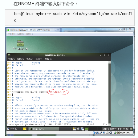
在GNOME 终端中输入以下命令：
ben@linux
-
nyhn:
~>
 sudo vim 
/
etc
/
sysconfig
/
network
/
confi
g