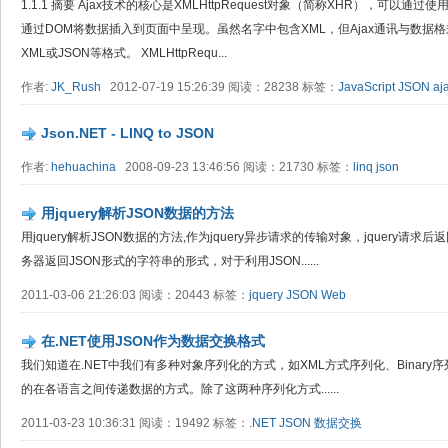
1.1.1 摘要 Ajax技术的核心是XMLHttpRequest对象（简称XHR），可以
通过DOM将数据插入到页面中呈现。虽然名字中包含XML，但Ajax通讯与数据
XML或JSON等格式。 XMLHttpRequ...
作者:
JK_Rush
2012-07-19 15:26:39 阅读：28238 标签：
JavaScript
JSON
aj
Json.NET - LINQ to JSON
作者:
hehuachina
2008-09-23 13:46:56 阅读：21730 标签：
linq
json
用jquery解析JSON数据的方法
用jquery解析JSON数据的方法,作为jquery异步请求的传输对象，jquery请求
务器返回JSON形式的字符串的形式，对于利用JSON......
2011-03-06 21:26:03 阅读：20443 标签：
jquery
JSON
Web
在.NET使用JSON作为数据交换格式
我们知道在.NET中我们有多种对象序列化的方式，如XML方式序列化、Binary
的在各语言之间传递数据的方式。除了这两种序列化方式......
2011-03-23 10:36:31 阅读：19492 标签：
.NET
JSON
数据交换