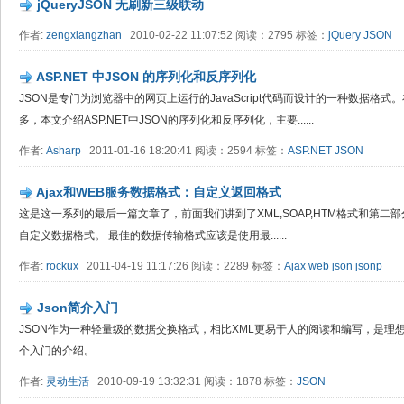
jQueryJSON 无刷新三级联动
作者:
zengxiangzhan
2010-02-22 11:07:52 阅读：2795 标签：
jQuery
JSON
ASP.NET 中JSON 的序列化和反序列化
JSON是专门为浏览器中的网页上运行的JavaScript代码而设计的一种数据格
多，本文介绍ASP.NET中JSON的序列化和反序列化，主要......
作者:
Asharp
2011-01-16 18:20:41 阅读：2594 标签：
ASP.NET
JSON
Ajax和WEB服务数据格式：自定义返回格式
这是这一系列的最后一篇文章了，前面我们讲到了XML,SOAP,HTM格式和第二部
自定义数据格式。 最佳的数据传输格式应该是使用最......
作者:
rockux
2011-04-19 11:17:26 阅读：2289 标签：
Ajax
web
json
jsonp
Json简介入门
JSON作为一种轻量级的数据交换格式，相比XML更易于人的阅读和编写，是理想
个入门的介绍。
作者:
灵动生活
2010-09-19 13:32:31 阅读：1878 标签：
JSON