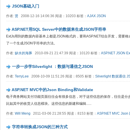
JSON基础入门
作者:
贤
2008-12-16 14:06:36 阅读：10203 标签：
AJAX
JSON
ASP.NET用SQL Server中的数据来生成JSON字符串
ExtJs用到的数据内容基本上都是JSON格式的，要和ASP.NET结合开发，需要
了一个生成JSON字符串的方法。
作者:
缺水的海豚
2010-09-21 21:47:39 阅读：10120 标签：
ASP.NET
JSON
Ex
一步一步学Silverlight ：数据与通信之JSON
作者:
TerryLee
2008-10-09 11:51:26 阅读：8505 标签：
Silverlight
数据通信
J
ASP.NET MVC中的Json Binding和Validate
电子商务网站支付功能页面往往会有很多信息，对于这些信息的保存，往往是分步
比如其中的收货人信息模块。这些信息的新建和编辑......
作者:
Will Meng
2011-03-06 21:28:55 阅读：8153 标签：
ASP.NET
MVC
Json
字符串转换成JSON的三种方式