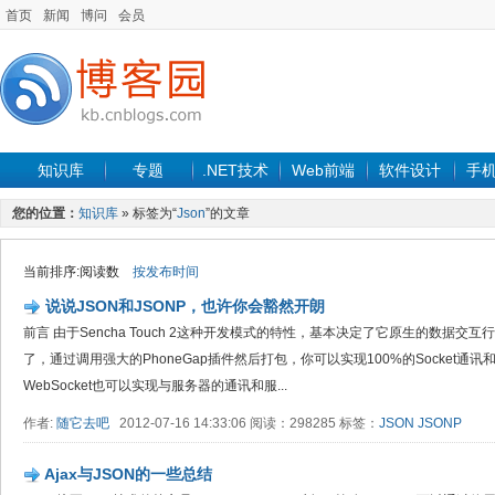
首页
新闻
博问
会员
知识库
专题
.NET技术
Web前端
软件设计
手
您的位置：
知识库
» 标签为“
Json
”的文章
当前排序:阅读数
按发布时间
说说JSON和JSONP，也许你会豁然开朗
前言 由于Sencha Touch 2这种开发模式的特性，基本决定了它原生的数据交互
了，通过调用强大的PhoneGap插件然后打包，你可以实现100%的Socket通
WebSocket也可以实现与服务器的通讯和服...
作者:
随它去吧
2012-07-16 14:33:06 阅读：298285 标签：
JSON
JSONP
Ajax与JSON的一些总结