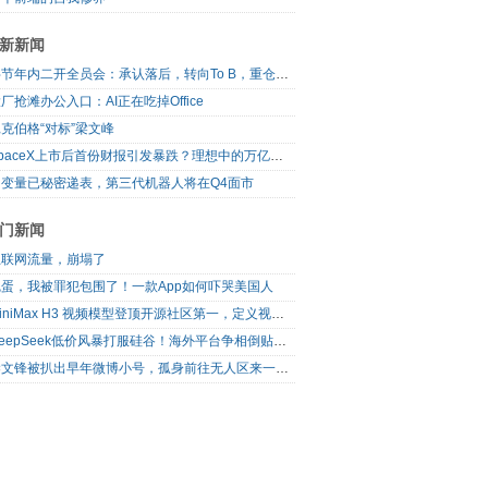
新新闻
字节年内二开全员会：承认落后，转向To B，重仓年轻人
厂抢滩办公入口：AI正在吃掉Office
克伯格“对标”梁文峰
SpaceX上市后首份财报引发暴跌？理想中的万亿营收太空AI公司，正在靠地面AI云挣钱
自变量已秘密递表，第三代机器人将在Q4面市
门新闻
互联网流量，崩塌了
完蛋，我被罪犯包围了！一款App如何吓哭美国人
MiniMax H3 视频模型登顶开源社区第一，定义视频模型领域“斩杀线”
DeepSeek低价风暴打服硅谷！海外平台争相倒贴V4 Flash
梁文锋被扒出早年微博小号，孤身前往无人区来一场相当 deep 的 seek 旅行