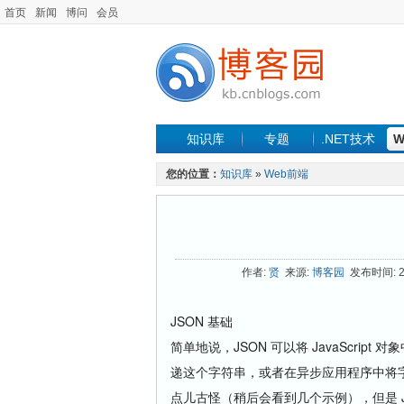
首页
新闻
博问
会员
知识库
专题
.NET技术
W
您的位置：
知识库
»
Web前端
作者:
贤
来源:
博客园
发布时间: 20
JSON 基础
简单地说，JSON 可以将 JavaScr
递这个字符串，或者在异步应用程序中将字
点儿古怪（稍后会看到几个示例），但是 Jav