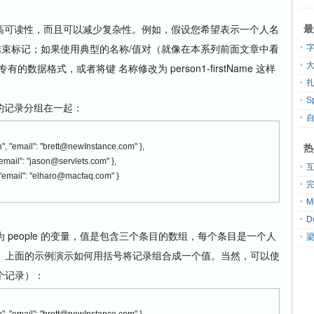
最
提高可读性，而且可以减少复杂性。例如，假设您希望表示一个人名
和结束标记；如果使用典型的名称/值对（就像在本系列前面文章中看
大
据格式，或者将键 名称修改为 person1-firstName 这样
扎
号的记录分组在一起：
热
n", "email": "brett@newInstance.com" },
"email": "jason@servlets.com" },
, "email": "elharo@macfaq.com" }
people 的变量，值是包含三个条目的数组，每个条目是一个人
。上面的示例演示如何用括号将记录组合成一个值。当然，可以使
个记录）：