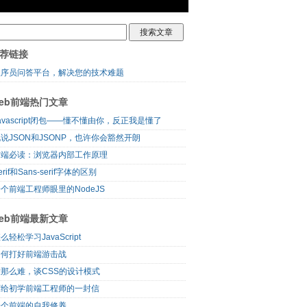
荐链接
程序员问答平台，解决您的技术难题
eb前端热门文章
avascript闭包——懂不懂由你，反正我是懂了
说JSON和JSONP，也许你会豁然开朗
前端必读：浏览器内部工作原理
erif和Sans-serif字体的区别
个前端工程师眼里的NodeJS
eb前端最新文章
么轻松学习JavaScript
如何打好前端游击战
没那么难，谈CSS的设计模式
写给初学前端工程师的一封信
一个前端的自我修养