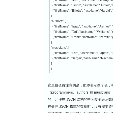
{ "firstName": "Brett", "lastName":"McLaughli
{ "firstName": "Jason", "lastName":"Hunter", 
{ "firstName": "Elliotte", "lastName":"Harold"
],
"authors": [
{ "firstName": "Isaac", "lastName": "Asimov", "g
{ "firstName": "Tad", "lastName": "Williams", "g
{ "firstName": "Frank", "lastName": "Peretti", "g
],
"musicians": [
{ "firstName": "Eric", "lastName": "Clapton", "i
{ "firstName": "Sergei", "lastName": "Rachmani
]
}
这里最值得注意的是，能够表示多个值，
（programmers、authors 和 mu
的，允许在 JSON 结构的中间改变表示
在处理 JSON 格式的数据时，没有需