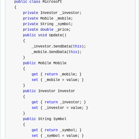
public
class
 Microsoft
{
private
 Investor _investor;
private
 Mobile _mobile;
private
 String _symbol;
private
double
 _price;
public
void
 Update()
    {
        _investor.SendData(
this
);
        _mobile.SendData(
this
);
    }
public
 Mobile Mobile
    {
get
 { 
return
 _mobile; }
set
 { _mobile 
=
 value; }
    }
public
 Investor Investor
    {
get
 { 
return
 _investor; }
set
 { _investor 
=
 value; }
    } 
public
 String Symbol
    {
get
 { 
return
 _symbol; }
set
 { _symbol 
=
 value; }