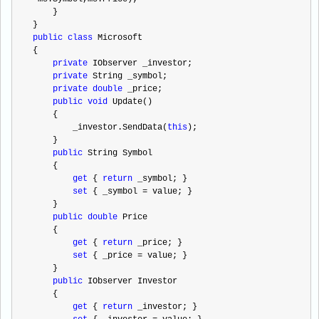
    }
}
public
class
 Microsoft
{
private
 IObserver _investor;
private
 String _symbol;
private
double
 _price;
public
void
 Update()
    {
        _investor.SendData(
this
);
    }
public
 String Symbol
    {
get
 { 
return
 _symbol; }
set
 { _symbol 
=
 value; }
    }
public
double
 Price
    {
get
 { 
return
 _price; }
set
 { _price 
=
 value; }
    }
public
 IObserver Investor
    {
get
 { 
return
 _investor; }