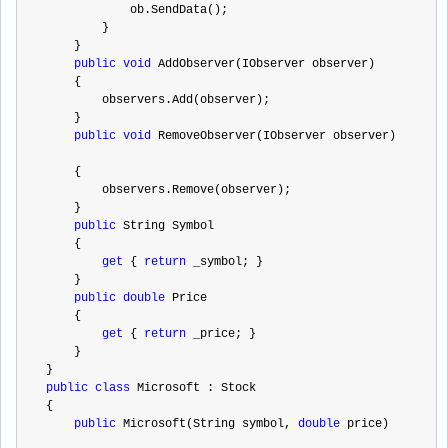
            ob.SendData();
        }
    }
public
void
 AddObserver(IObserver observer)
    {
        observers.Add(observer);
    }
public
void
 RemoveObserver(IObserver observer)
    {
        observers.Remove(observer);
    }
public
 String Symbol
    {
get
 { 
return
 _symbol; }
    }
public
double
 Price
    {
get
 { 
return
 _price; }
    }
}
public
class
 Microsoft : Stock
{
public
 Microsoft(String symbol, 
double
 price)