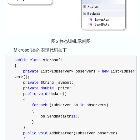
图5 静态UML示例图
Microsoft类的实现代码如下：
public
class
 Microsoft
{
private
 List
<
IObserver
>
 observers 
=
new
 List
<
IObser
ver
>
();
private
 String _symbol;
private
double
 _price;
public
void
 Update()
    {
foreach
 (IObserver ob 
in
 observers)
        {
            ob.SendData(
this
);
        }
    }
public
void
 AddObserver(IObserver observer)
    {