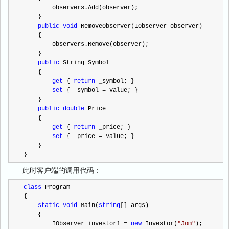
        observers.Add(observer);
    }
public
void
 RemoveObserver(IObserver observer)
    {
        observers.Remove(observer);
    }
public
 String Symbol
    {
get
 { 
return
 _symbol; }
set
 { _symbol 
=
 value; }
    }
public
double
 Price
    {
get
 { 
return
 _price; }
set
 { _price 
=
 value; }
    }
}
此时客户端的调用代码：
class
 Program
{
static
void
 Main(
string
[] args)
    {
        IObserver investor1 
=
new
 Investor(
"
Jom
"
);