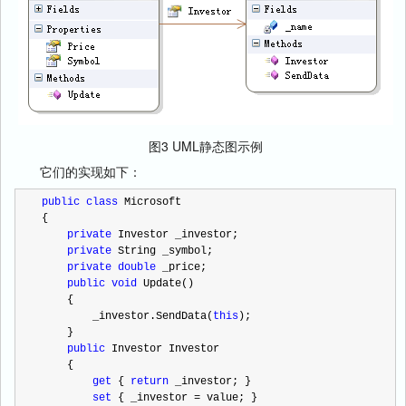
图3 UML静态图示例
它们的实现如下：
public
class
 Microsoft
{
private
 Investor _investor;
private
 String _symbol;
private
double
 _price;
public
void
 Update()
    {
        _investor.SendData(
this
);
    }
public
 Investor Investor
    {
get
 { 
return
 _investor; }
set
 { _investor 
=
 value; }