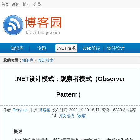
首页
新闻
博问
会员
知识库
专题
.NET技术
Web前端
软件设计
手机开发
软件工程
程序人生
项目管理
数据库
您的位置：
知识库
»
.NET技术
最新文章
.NET设计模式：观察者模式（Observer
Pattern）
作者:
TerryLee
来源:
博客园
发布时间: 2009-10-19 18:17 阅读: 16880 次 推荐:
14
原文链接
[收藏]
概述