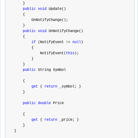
    }
public
void
 Update()
    {
        OnNotifyChange();    
    }
public
void
 OnNotifyChange()
    {
if
 (NotifyEvent 
!=
null
)
        {
            NotifyEvent(
this
);
        }
    }
public
 String Symbol
    {
get
 { 
return
 _symbol; }
    }
public
double
 Price
    {
get
 { 
return
 _price; }
    }
}