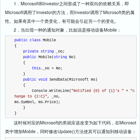
1．Microsoft和Investor之间形成了一种双向的依赖关系，即
Microsoft调用了Investor的方法，而Investor调用了Microsoft类的属
性。如果有其中一个类变化，有可能会引起另一个的变化。
2．当出现一种的通知对象，比如说是移动设备Mobile：
public
class
 Mobile
{
private
string
 _no;
public
 Mobile(
string
 No)
    {
this
._no 
=
 No;
    }
public
void
 SendData(Microsoft ms)
    {
        Console.WriteLine(
"
Notified {0} of {1}'s 
"
+
"
c
hange to {2:C}
"
, _no, 
ms.Symbol, ms.Price);
    }
}
这时候对应的Microsoft的类就应该改变为如下代码，在Microsot
类中增加Mobile，同时修改Update()方法使其可以通知到移动设备：