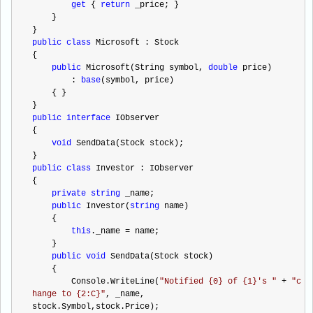
get
 { 
return
 _price; }
    }
}
public
class
 Microsoft : Stock
{
public
 Microsoft(String symbol, 
double
 price)
        : 
base
(symbol, price)
    { }
}
public
interface
 IObserver
{
void
 SendData(Stock stock);
}
public
class
 Investor : IObserver
{
private
string
 _name;
public
 Investor(
string
 name)
    {
this
._name 
=
 name;
    }
public
void
 SendData(Stock stock)
    {
        Console.WriteLine(
"
Notified {0} of {1}'s 
"
+
"
c
hange to {2:C}
"
, _name, 
stock.Symbol,stock.Price);