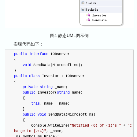
图4 静态UML图示例
实现代码如下：
public
interface
 IObserver
{
void
 SendData(Microsoft ms);
}
public
class
 Investor : IObserver
{
private
string
 _name;
public
 Investor(
string
 name)
    {
this
._name 
=
 name;
    }
public
void
 SendData(Microsoft ms)
    {
        Console.WriteLine(
"
Notified {0} of {1}'s 
"
+
"
c
hange to {2:C}
"
, _name,
 ms.Symbol,ms.Price);