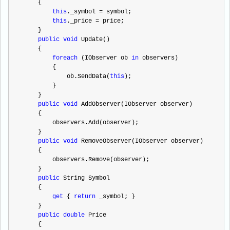
    {
this
._symbol 
=
 symbol;
this
._price 
=
 price;
    }
public
void
 Update()
    {
foreach
 (IObserver ob 
in
 observers)
        {
            ob.SendData(
this
);
        }
    }
public
void
 AddObserver(IObserver observer)
    {
        observers.Add(observer);
    }
public
void
 RemoveObserver(IObserver observer)
    {
        observers.Remove(observer);
    }
public
 String Symbol
    {
get
 { 
return
 _symbol; }
    }
public
double
 Price
    {