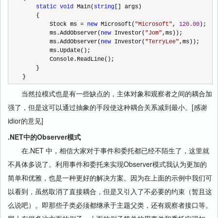
static
void
 Main(
string
[] args)
    {
        Stock ms 
=
new
 Microsoft(
"
Microsoft
"
, 
120.00
);
        ms.AddObserver(
new
 Investor(
"
Jom
"
,ms));
        ms.AddObserver(
new
 Investor(
"
TerryLee
"
,ms));
        ms.Update();
        Console.ReadLine();
    }
}
当然拉模式也是有一些缺点的，主体对象和观察者之间的耦合加
强了，但是这可以通过抽象的手段使这种耦合关系减到最小。[感谢
idior的意见]
.NET中的Observer模式
在.NET 中，相信大家对于事件和委托都已经不陌生了，这里就
不具体多说了。利用事件和委托来实现Observer模式我认为更加的
简单和优雅，也是一种更好的解决方案。因为在上面的示例中我们可
以看到，虽然取消了直接耦合，但是又引入了不必要的约束（暂且这
么说吧）。即那些子类必须都继承于主题父类，还有观察者接口等。