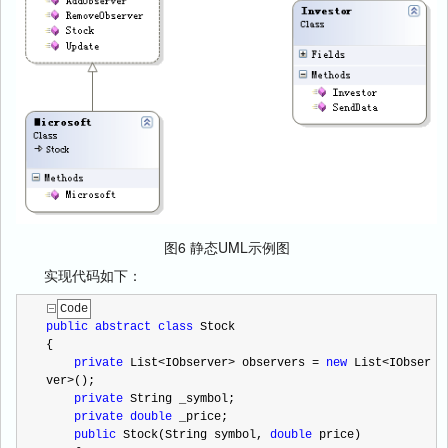
图6 静态UML示例图
实现代码如下：
Code
public
abstract
class
 Stock
{
private
 List
<
IObserver
>
 observers 
=
new
 List
<
IObser
ver
>
();
private
 String _symbol;
private
double
 _price;
public
 Stock(String symbol, 
double
 price)