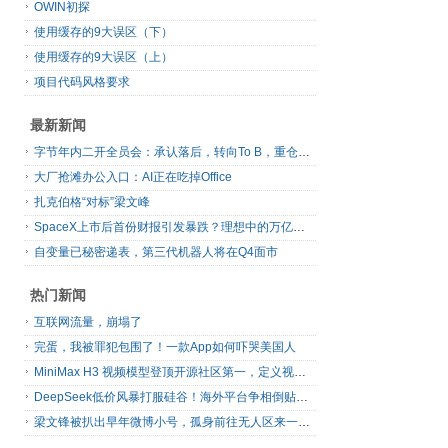
OWIN初探
使用缓存的9大误区（下）
使用缓存的9大误区（上）
项目代码风格要求
最新新闻
字节年内二开全员会：承认落后，转向To B，重仓年轻人
大厂抢滩办公入口：AI正在吃掉Office
扎克伯格“对标”梁文峰
SpaceX上市后首份财报引发暴跌？理想中的万亿营收太空AI公司，正在靠地面AI云挣钱
自变量已秘密递表，第三代机器人将在Q4面市
热门新闻
互联网流量，崩塌了
完蛋，我被罪犯包围了！一款App如何吓哭美国人
MiniMax H3 视频模型登顶开源社区第一，定义视频模型领域“斩杀线”
DeepSeek低价风暴打服硅谷！海外平台争相倒贴V4 Flash
梁文锋被扒出早年微博小号，孤身前往无人区来一场相当 deep 的 seek 旅行