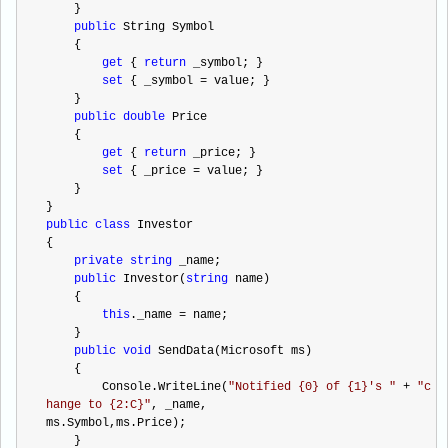
    }
public
 String Symbol
    {
get
 { 
return
 _symbol; }
set
 { _symbol 
=
 value; }
    }
public
double
 Price
    {
get
 { 
return
 _price; }
set
 { _price 
=
 value; }
    }
}
public
class
 Investor
{
private
string
 _name;
public
 Investor(
string
 name)
    {
this
._name 
=
 name;
    }
public
void
 SendData(Microsoft ms)
    {
        Console.WriteLine(
"
Notified {0} of {1}'s 
"
+
"
c
hange to {2:C}
"
, _name, 
ms.Symbol,ms.Price);
    }