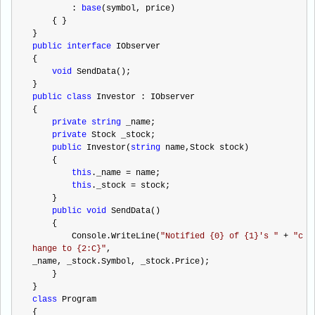
        : 
base
(symbol, price)
    { }
}
public
interface
 IObserver
{
void
 SendData();
}
public
class
 Investor : IObserver
{
private
string
 _name;
private
 Stock _stock;
public
 Investor(
string
 name,Stock stock)
    {
this
._name 
=
 name;
this
._stock 
=
 stock;
    }
public
void
 SendData()
    {
        Console.WriteLine(
"
Notified {0} of {1}'s 
"
+
"
c
hange to {2:C}
"
,
_name, _stock.Symbol, _stock.Price);
    }
}
class
 Program
{