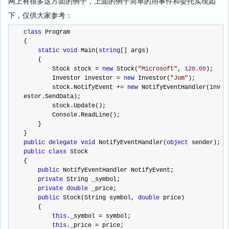
网上有很多这方面的例子，上面的例子简单的用事件和委托实现如
下，仅供大家参考：
class
 Program
{
static
void
 Main(
string
[] args)
    {
        Stock stock 
=
new
 Stock(
"
Microsoft
"
, 
120.00
);
        Investor investor 
=
new
 Investor(
"
Jom
"
);
        stock.NotifyEvent 
+=
new
 NotifyEventHandler(inv
estor.SendData);
        stock.Update();
        Console.ReadLine();
    }
}
public
delegate
void
 NotifyEventHandler(
object
 sender);
public
class
 Stock
{
public
 NotifyEventHandler NotifyEvent;
private
 String _symbol;
private
double
 _price;
public
 Stock(String symbol, 
double
 price)
    {
this
._symbol 
=
 symbol;
this
._price 
=
 price;