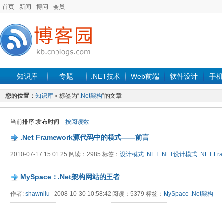
首页
新闻
博问
会员
知识库
专题
.NET技术
Web前端
软件设计
手
您的位置：
知识库
» 标签为“
.Net架构
”的文章
当前排序:发布时间
按阅读数
.Net Framework源代码中的模式——前言
2010-07-17 15:01:25 阅读：2985 标签：
设计模式
.NET
.NET设计模式
.NET Fr
MySpace：.Net架构网站的王者
作者:
shawnliu
2008-10-30 10:58:42 阅读：5379 标签：
MySpace
.Net架构