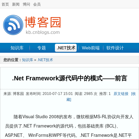
首页
新闻
博问
会员
知识库
专题
.NET技术
Web前端
软件设计
手机开发
软件工程
程序人生
项目管理
数据库
您的位置：
知识库
»
.NET技术
最新文章
.Net Framework源代码中的模式——前言
来源: 博客园 发布时间: 2010-07-17 15:01 阅读: 2985 次 推荐: 1
原文链接
[收
藏]
Visual Studio 2008
MS-RL
随着
的发布，微软根据
协议向开发人
.NET Framework
(BCL)
员提供了
的源代码，包括基础类库
、
ASP.NET
WinForms
WPF
.NET Framework
.NET
、
和
等代码。
是
平