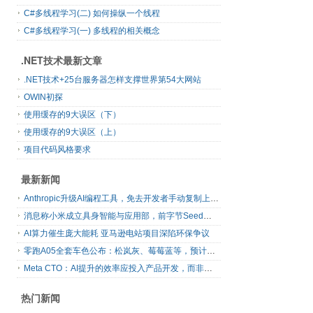
C#多线程学习(二) 如何操纵一个线程
C#多线程学习(一) 多线程的相关概念
.NET技术最新文章
.NET技术+25台服务器怎样支撑世界第54大网站
OWIN初探
使用缓存的9大误区（下）
使用缓存的9大误区（上）
项目代码风格要求
最新新闻
Anthropic升级AI编程工具，免去开发者手动复制上下文
消息称小米成立具身智能与应用部，前字节Seed孔涛挂帅
AI算力催生庞大能耗 亚马逊电站项目深陷环保争议
零跑A05全套车色公布：松岚灰、莓莓蓝等，预计明日上市
Meta CTO：AI提升的效率应投入产品开发，而非增加休假
热门新闻