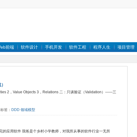
eb前端
软件设计
手机开发
软件工程
程序人生
项目管理
载）
s 2，Value Objects 3，Relations 二：只谈验证（Validation）——三
76 标签：
DDD
领域模型
不完的应用软件 我爸是个乡村小学教师，对我所从事的软件行业一无所