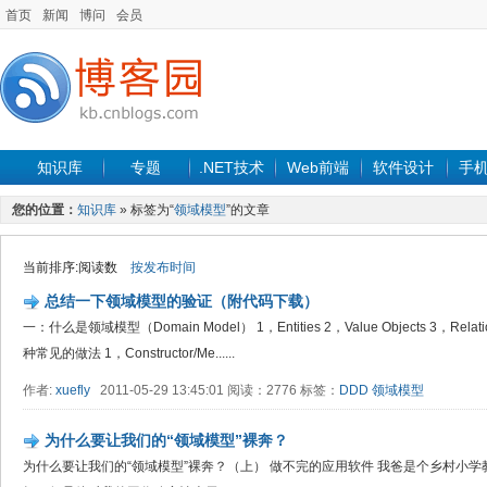
首页
新闻
博问
会员
知识库
专题
.NET技术
Web前端
软件设计
手
您的位置：
知识库
» 标签为“
领域模型
”的文章
当前排序:阅读数
按发布时间
总结一下领域模型的验证（附代码下载）
一：什么是领域模型（Domain Model） 1，Entities 2，Value Objects 3，Rel
种常见的做法 1，Constructor/Me......
作者:
xuefly
2011-05-29 13:45:01 阅读：2776 标签：
DDD
领域模型
为什么要让我们的“领域模型”裸奔？
为什么要让我们的“领域模型”裸奔？（上） 做不完的应用软件 我爸是个乡村小