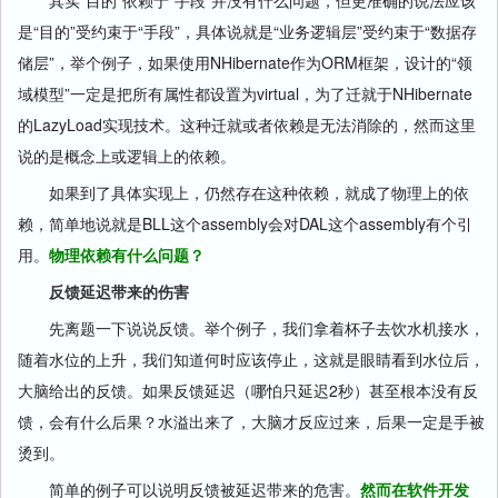
其实“目的”依赖于“手段”并没有什么问题，但更准确的说法应该
是“目的”受约束于“手段”，具体说就是“业务逻辑层”受约束于“数据存
储层”，举个例子，如果使用NHibernate作为ORM框架，设计的“领
域模型”一定是把所有属性都设置为virtual，为了迁就于NHibernate
的LazyLoad实现技术。这种迁就或者依赖是无法消除的，然而这里
说的是概念上或逻辑上的依赖。
如果到了具体实现上，仍然存在这种依赖，就成了物理上的依
赖，简单地说就是BLL这个assembly会对DAL这个assembly有个引
用。
物理依赖有什么问题？
反馈延迟带来的伤害
先离题一下说说反馈。举个例子，我们拿着杯子去饮水机接水，
随着水位的上升，我们知道何时应该停止，这就是眼睛看到水位后，
大脑给出的反馈。如果反馈延迟（哪怕只延迟2秒）甚至根本没有反
馈，会有什么后果？水溢出来了，大脑才反应过来，后果一定是手被
烫到。
简单的例子可以说明反馈被延迟带来的危害。
然而在软件开发