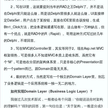
2，写在UI里，这就要提到当年的RAD之王Delphi了。并不是说
在Delphi里只能这么做，而是说Delphi里很多人就这么做，UI直接绑
定DataSet，用户点击了某按钮，直接在IDE里双击该按钮，生成
Btn1_Click方法，把业务逻辑通通写在那。这么做有一万种缺点，但
有一个优点，就是RAD中的R（Rapid）。哥用这种方式写过好几年
的Delphi，不堪回首。
3，写在MVC的Controller里，其实等同于2。现在Asp.net MVC
框架很热，可是很多人不知道MVC本质上是啥东西。虽然它有
个“M”，可是他在分层的架构体系里，只是非核心的Presentation层
的一个pattern而已。跟Domain层毫无关系。
4，最好的方式，当然是写在一个独立的Domain Layer里。别忘
了业务逻辑是一个应用系统唯一独一无二的地方。
如何实现Domain L
ayer（Business Logic Laye
r）？
我做过几次技术面试，一般都会有个问题：“你能说说你对架构
的理解吗？”得到的回答，第一句往往是：“关于架构，一般是分成3