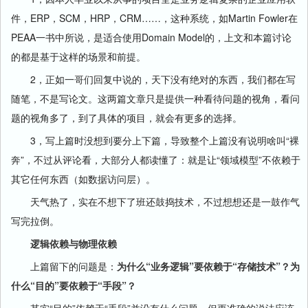
件，ERP，SCM，HRP，CRM……，这种系统，如Martin Fowler在
PEAA一书中所说，是适合使用Domain Model的，上文和本篇讨论
的都是基于这样的场景和前提。
2，正如一哥们回复中说的，天下没有绝对的东西，我们都在写
随笔，不是写论文。这两篇文章只是提供一种看待问题的视角，看问
题的视角多了，到了具体的项目，就会有更多的选择。
3，写上篇时没想到要分上下篇，导致整个上篇没有说明啥叫“裸
奔”，不过从评论看，大部分人都读懂了：就是让“领域模型”不依赖于
其它任何东西（如数据访问层）。
天气热了，实在不想下了班还鼓捣技术，不过想想还是一鼓作气
写完拉倒。
逻辑依赖与物理依赖
上篇留下的问题是：
为什
么“业务逻辑”要依赖于“存储技术”？为
什么“目的”要依赖于“手段”？