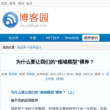
首页
新闻
博问
会员
知识库
专题
.NET技术
Web前端
软件设计
手机开发
软件工程
程序人生
项目管理
数据库
您的位置：
知识库
»
软件设计
最新文章
为什么要让我们的“领域模型”裸奔？
作者:
菜阿彬
来源:
博客园
发布时间: 2011-05-11 06:41 阅读: 2422 次 推荐: 0
原
文链接
[收藏]
为什么要让我们的“领域模型”裸奔？（上）
做不完的应用软件
我爸是个乡村小学教师，对我所从事的软件行业一无所知，但是