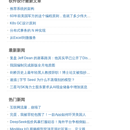
软件设计最新文章
推荐系统的架构
60年前美国军方的这个编程原则，造就了多少伟大的框架
K8s GC设计原则
分布式事务的 N 种实现
从Excel到微服务
最新新闻
复盘 Jeff Dean 的谢幕路演：他其实早已公开了Discovery Loop 的创业计划书
我国编制完成新版全月地质图
剑桥历史上最年轻黑人教授辞职！博士论文被指抄袭180处，履历成就再遭质疑
速描 | 字节 Seed 为什么不蒸馏别的模型？
三星与SK海力士股东要求从AI现金储备中增加派息
热门新闻
互联网流量，崩塌了
完蛋，我被罪犯包围了！一款App如何吓哭美国人
DeepSeek低价风暴打服硅谷！海外平台争相倒贴V4 Flash
MiniMax H3 视频模型登顶开源社区第一，定义视频模型领域“斩杀线”