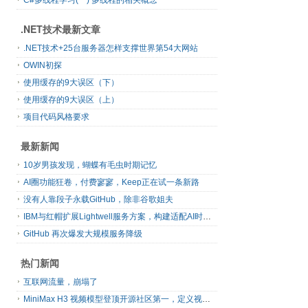
C#多线程学习(一) 多线程的相关概念
.NET技术最新文章
.NET技术+25台服务器怎样支撑世界第54大网站
OWIN初探
使用缓存的9大误区（下）
使用缓存的9大误区（上）
项目代码风格要求
最新新闻
10岁男孩发现，蝴蝶有毛虫时期记忆
AI圈功能狂卷，付费寥寥，Keep正在试一条新路
没有人靠段子永载GitHub，除非谷歌姐夫
IBM与红帽扩展Lightwell服务方案，构建适配AI时代开源生态的可信基础设施
GitHub 再次爆发大规模服务降级
热门新闻
互联网流量，崩塌了
MiniMax H3 视频模型登顶开源社区第一，定义视频模型领域“斩杀线”