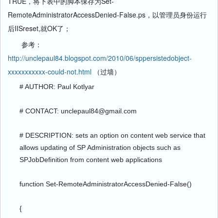
TRUE，将下表中的脚本保存为Set-
RemoteAdministratorAccessDenied-False.ps，以管理员身份运行
后IISreset,就OK了；
参考：
http://unclepaul84.blogspot.com/2010/06/sppersistedobject-
xxxxxxxxxxx-could-not.html
（过墙）
# AUTHOR: Paul Kotlyar
# CONTACT: unclepaul84@gmail.com
# DESCRIPTION: sets an option on content web service that 
allows updating of SP Administration objects such as 
SPJobDefinition from content web applications
function Set-RemoteAdministratorAccessDenied-False()
{