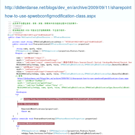
http://didierdanse.net/blogs/dev_en/archive/2009/09/11/sharepoint-
how-to-use-spwebconfigmodification-class.aspx