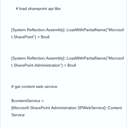
    # load sharepoint api libs
[System.Reflection.Assembly]::LoadWithPartialName("Microsof
t.SharePoint") > $null
[System.Reflection.Assembly]::LoadWithPartialName("Microsof
t.SharePoint.Administration") > $null
# get content web service
$contentService = 
[Microsoft.SharePoint.Administration.SPWebService]::Content
Service