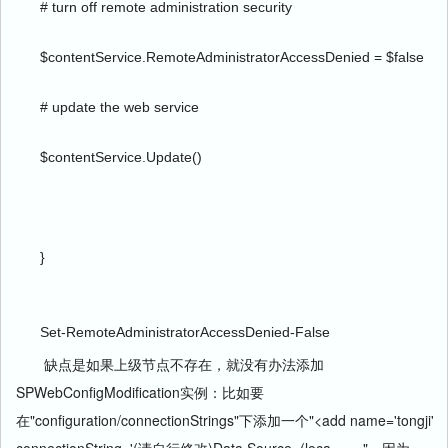
# turn off remote administration security
$contentService.RemoteAdministratorAccessDenied = $false
# update the web service
$contentService.Update()
}
Set-RemoteAdministratorAccessDenied-False
缺点是如果上级节点不存在，就没有办法添加
SPWebConfigModification实例：比如要
在"configuration/connectionStrings"下添加一个"<add name='tongji'
connectionString='(请自行修改)Data Source=(loca……."，因为