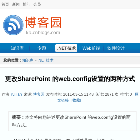
首页
新闻
博问
会员
知识库
专题
.NET技术
Web前端
软件设计
手机开发
软件工程
程序人生
项目管理
数据库
您的位置：
知识库
»
.NET技术
最新文章
更改SharePoint 的web.config设置的两种方式
作者:
ruijian
来源:
博客园
发布时间: 2011-03-15 11:48 阅读: 2871 次 推荐: 0
原
文链接
[收藏]
摘要：
本文将向您讲述更改SharePoint 的web.config设置的两
种方式。