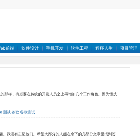
eb前端
软件设计
手机开发
软件工程
程序人生
项目管理
k it”这句名言所说的那样，有必要在传统的开发人员之上再增加几个工作角色。因为懂技
le
测试
谷歌
谷歌测试
题。我没有忘记他们。希望大部分的人能在余下的几部分文章里找到答