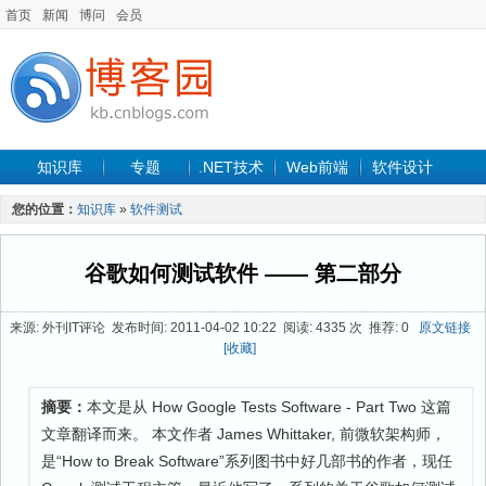
首页
新闻
博问
会员
知识库
专题
.NET技术
Web前端
软件设计
手机开发
软件工程
程序人生
项目管理
数据库
您的位置：
知识库
»
软件测试
最新文章
谷歌如何测试软件 —— 第二部分
来源: 外刊IT评论 发布时间: 2011-04-02 10:22 阅读: 4335 次 推荐: 0
原文链接
[收藏]
摘要：
本文是从 How Google Tests Software - Part Two 这篇
文章翻译而来。 本文作者 James Whittaker, 前微软架构师，
是“How to Break Software”系列图书中好几部书的作者，现任