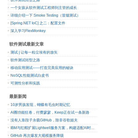
软件测试转型之路
一个女孩从软件测试工程师到主管的成长
详细介绍一下 Smoke Testing（冒烟测试）
[Spring.NET IoC] 之二：配置文件
深入学习Flex​Monkey
软件测试最新文章
测试 | 让每一粒尘埃有的放矢
软件测试转型之路
移动应用测试——打造完美应用的秘诀
NoSQL性能测试白皮书
可测性分析和实践
最新新闻
10岁男孩发现，蝴蝶有毛虫时期记忆
AI圈功能狂卷，付费寥寥，Keep正在试一条新路
没有人靠段子永载GitHub，除非谷歌姐夫
IBM与红帽扩展Lightwell服务方案，构建适配AI时代开源生态的可信基础设施
GitHub 再次爆发大规模服务降级