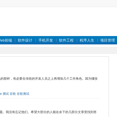
eb前端
软件设计
手机开发
软件工程
程序人生
项目管理
k it”这句名言所说的那样，有必要在传统的开发人员之上再增加几个工作角色。因为懂技
le
测试
谷歌
谷歌测试
题。我没有忘记他们。希望大部分的人能在余下的几部分文章里找到答