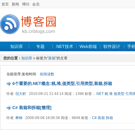
首页
新闻
博问
会员
知识库
专题
.NET技术
Web前端
软件设计
手
您的位置：
知识库
» 标签为“
装箱
”的文章
当前排序:发布时间
按阅读数
6个重要的.NET概念:栈,堆,值类型,引用类型,装箱,拆箱
作者:
倪大虾
2010-09-21 21:44:14 阅读：1398 标签：
.NET
栈
堆
值类型
引用
C# 装箱和拆箱[整理]
作者:
桦林
2008-09-08 18:06:38 阅读：9848 标签：
C#
装箱
拆箱