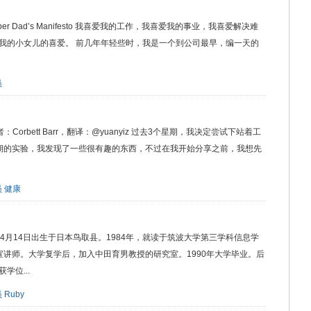
eloper Dad’s Manifesto 我喜爱我的工作，我喜爱我的事业，我喜爱解决难
我的小女儿的喜爱。 前几年年轻些时，我是一个到公司最早，编一天的
员
t，作者：Corbett Barr，翻译：@yuanyiz 过去3个星期，我决定尝试下站着工
期的实验，我发现了一些很有趣的东西，不过在我开始分享之前，我想先
员
健康
)，1965年4月14日出生于日本鸟取县。1984年，就读于筑波大学第三学科信息学
讲师。大学复学后，加入中田育男教授的研究室。1990年大学毕业。后
位...
员
Ruby