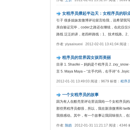
作者:
王忻
2012-02-01 13:52:07 阅读：309
女程序员撑起半边天：女程序员的职
引子 很多姐妹发微博评论留言给我，说希望我
亲自验证完毕，coder之路还在继续，在此仅
路线 泛泛的讲，老四样路线：1、技术线路。2、业
作者: yiyaaixuexi 2012-02-01 13:41:04 阅
程序员的世界因女孩而美丽
目录 1. Shaofei – 妈妈是个程序员 2. zxy_s
言 5. Maya Maya – “左手代码，右手诗” 6. Jo
2012-01-31 13:49:03 阅读：9679 标签：
程序
一个女程序员的故事
因为有人在酷壳里评论里说我给一个女程序员的
那些男程序员都强，所以，我在新浪微博和 twi
我很感动。其中，有一个故事让我回味很久，在脑
作者:
陈皓
2012-01-31 11:21:17 阅读：434