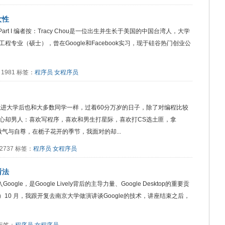
女性
ering: Part I 编者按：Tracy Chou是一位出生并生长于美国的中国台湾人，大学
专业（硕士），曾在Google和Facebook实习，现于硅谷热门创业公
读：1981 标签：
程序员
女程序员
我进大学后也和大多数同学一样，过着60分万岁的日子，除了对编程比较
心却男人：喜欢写程序，喜欢和男生打星际，喜欢打CS选土匪，拿
气与自尊，在栀子花开的季节，我面对的却...
读：2737 标签：
程序员
女程序员
看法
gle，是Google Lively背后的主导力量、Google Desktop的重要贡
9年）10 月，我跟开复去南京大学做演讲谈Google的技术，讲座结束之后，