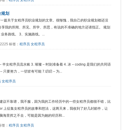
9 标签：
程序员
女程序员
业规划
写一篇关于女程序员职业规划的文章。很惭愧，我自己的职业规划都还没
仅分享我的所闻、所见、所学、所思，有说的不准确的地方还请指正。 规划
务路线。 3、实施路线。...
读：2225 标签：
程序员
女程序员
now – 半女程序员流水账 3. 璀璨 – 时刻准备着 4. 冰 – coding 是我们的共同语
yic – 只要努力，一切皆有可能 7.叨叨 – 为...
员
女程序员
建议不靠谱，我不服，因为我的工作经历中的一些女程序员都很不错，比
tter 上征集女程序员的故事和想法，这两天来，我收到了好几封邮件，让
海里挥之不去，可能是因为她的经历和...
6 标签：
程序员
女程序员