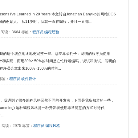
ons I've Learned in 20 Years 本文转自Jonathan Danylko的网站DCS
S公司的创始人。 从11岁时，我就一直在编程，并且一直都...
3:29 阅读：3664 标签：
程序员
编程经验
我的这个观点阐述地更完整一些。@左耳朵耗子：聪明的程序员使用
设计和实现，而用30%~50%的时间是在忙碌着编码，调试和测试。聪明的
会拿出来100%~150%的时间...
6 标签：
程序员
软件设计
过去的N年中，我遇到了很多编程风格囧然不同的开发者，下面是我所知道的一些，
ogramming) 这种编程风格是一种开发者使用非常随意的方式对待代
..
:41 阅读：2975 标签：
程序员
编程风格