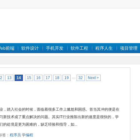
eb前端
软件设计
手机开发
软件工程
程序人生
项目管理
2
13
14
15
16
17
18
19
···
32
Next >
业，踏入社会的时候，面临着很多工作上尴尬和困惑。首当其冲的便是在
习新技术成了重点解决的问题。其实IT行业推陈出新的速度是很快的，学
的处境是更为困难的，缺乏经验和指导，如...
0 标签：
程序员
学编程