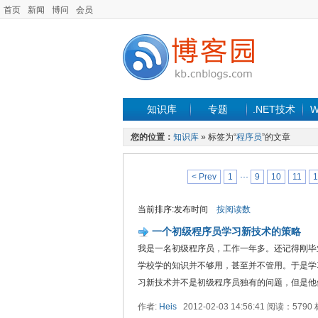
首页
新闻
博问
会员
知识库
专题
.NET技术
W
您的位置：
知识库
» 标签为“
程序员
”的文章
< Prev
1
···
9
10
11
1
当前排序:发布时间
按阅读数
一个初级程序员学习新技术的策略
我是一名初级程序员，工作一年多。还记得刚毕
学校学的知识并不够用，甚至并不管用。于是学
习新技术并不是初级程序员独有的问题，但是他们
作者:
Heis
2012-02-03 14:56:41 阅读：579