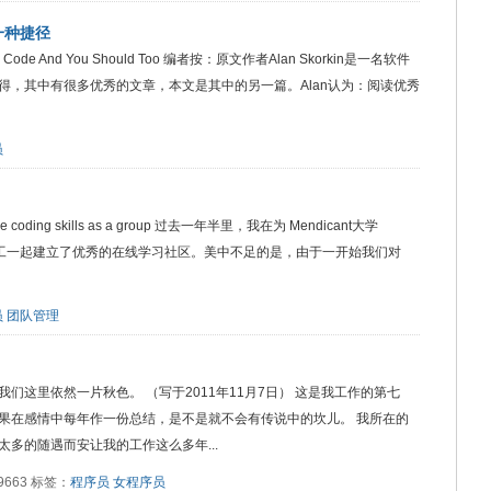
一种捷径
e’s Code And You Should Too 编者按：原文作者Alan Skorkin是一名软件
得，其中有很多优秀的文章，本文是其中的另一篇。Alan认为：阅读优秀
员
rove coding skills as a group 过去一年半里，我在为 Mendicant大学
员工一起建立了优秀的在线学习社区。美中不足的是，由于一开始我们对
员
团队管理
们这里依然一片秋色。 （写于2011年11月7日） 这是我工作的第七
果在感情中每年作一份总结，是不是就不会有传说中的坎儿。 我所在的
多的随遇而安让我的工作这么多年...
读：9663 标签：
程序员
女程序员