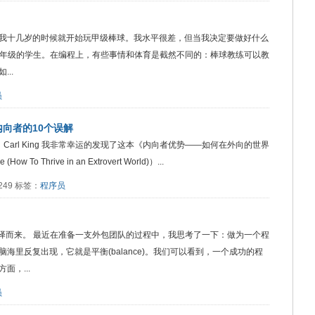
lf-Taught 在我十几岁的时候就开始玩甲级棒球。我水平很差，但当我决定要做好什么
3 年级的学生。在编程上，有些事情和体育是截然不同的：棒球教练可以教
..
员
向者的10个误解
s 原文作者：Carl King 我非常幸运的发现了这本《内向者优势——如何在外向的世界
 To Thrive in an Extrovert World)）...
：4249 标签：
程序员
r 这篇文章翻译而来。 最近在准备一支外包团队的过程中，我思考了一下：做为一个程
里反复出现，它就是平衡(balance)。我们可以看到，一个成功的程
，...
员