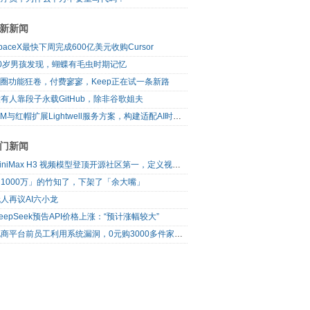
新新闻
paceX最快下周完成600亿美元收购Cursor
10岁男孩发现，蝴蝶有毛虫时期记忆
I圈功能狂卷，付费寥寥，Keep正在试一条新路
有人靠段子永载GitHub，除非谷歌姐夫
IBM与红帽扩展Lightwell服务方案，构建适配AI时代开源生态的可信基础设施
门新闻
MiniMax H3 视频模型登顶开源社区第一，定义视频模型领域“斩杀线”
1000万」的竹知了，下架了「余大嘴」
人再议AI六小龙
eepSeek预告API价格上涨：“预计涨幅较大”
电商平台前员工利用系统漏洞，0元购3000多件家电！