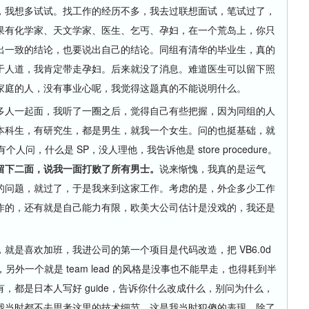
我想多试试。找工作的经历不多，我去过联想面试，笔试过了，
如果有化学家、天文学家、医生、乞丐、孕妇，在一个荒岛上，你只
出一致的结论，也要说出自己的结论。同组有清华的毕业生，真的
于人道，我肯定带走孕妇。后来就没了消息。难道医生可以留下照
重家庭的人，没有事业心呢，我觉得这题真的不能说明什么。
人一起面，我听了一圈之后，觉得自己有些把握，因为同组的人
本科生，有研究生，都是男生，就我一个女生。问的也挺基础，就
有个人问，什么是 SP，没人理他，我告诉他是 store procedure。
我留下二面，说我一面打败了所有男士。
说来惭愧，我真的是运气
的问题，就过了，于是我来到这家工作。考虑的是，外企多少工作
作的，还有就是自己能力有限，欧美大公司估计是没戏的，我还是
喜欢加班，我进公司的第一个项目是代码改造，把 VB6.0d
常事，另外一个就是 team lead 的风格是没事也不能早走，也得耗到半
，都是日本人写好 guide，告诉你什么改成什么，别问为什么，
我当时都不去思考这里的技术细节，这是我当时犯傻的表现。除了