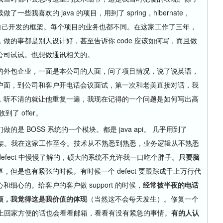
我喜欢的 java 的项目，用到了 spring，hibernate，
还有一些日本人自己开发的框架。每个项目的业务也都不同。在这家工作了三年，
做的事都是别人设计好，甚至告诉你 code 应该如何写，而且做
公司试试。也想做通讯相关的。
外包企业，一面是本公司的人面，问了项目情况，说了说英语，
户面，到公司和客户开电话会议面试，第一次和老美直接对话，我
，听不清的就让他重复一遍，我现在记得的一个问题是如何写出高
了 offer。
BOSS 系统的一个模块。都是 java api。 几乎用到了
相关的框架。我在这家工作至今。技术从不熟悉到熟悉，业务逻辑从不熟悉
的 defect 中慢慢了解的，硕大的系统不允许我一口吃个胖子。
只要脑
，但是也有紧张的时候。有时候一个 defect 要跟踪成千上万行代
细心的。给客户的客户做 support 的时候，
经常被半夜的电话
烦，我觉得这是我价值的体现
（当然这不会每天发生）。修复一个
天晚上回家方便的话也会看看邮箱，看看有没有紧急的事情。
有的人认