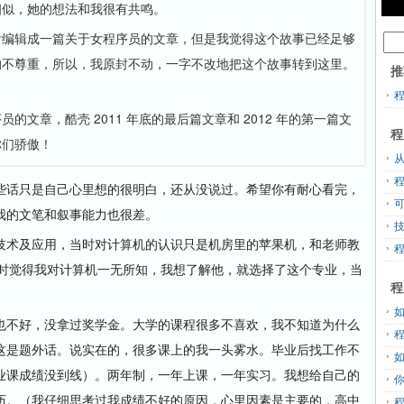
相似，她的想法和我很有共鸣。
后编辑成一篇关于女程序员的文章，但是我觉得这个故事已经足够
的不尊重，所以，我原封不动，一字不改地把这个故事转到这里。
推
。
文章，酷壳 2011 年底的最后篇文章和 2012 年的第一篇文
程
你们骄傲！
从
话只是自己心里想的很明白，还从没说过。希望你有耐心看完，
我的文笔和叙事能力也很差。
术及应用，当时对计算机的认识只是机房里的苹果机，和老师教
 我当时觉得我对计算机一无所知，我想了解他，就选择了这个专业，当
程
不好，没拿过奖学金。大学的课程很多不喜欢，我不知道为什么
这是题外话。说实在的，很多课上的我一头雾水。毕业后找工作不
业课成绩没到线）。两年制，一年上课，一年实习。我想给自己的
历。（我仔细思考过我成绩不好的原因，心里因素是主要的，高中