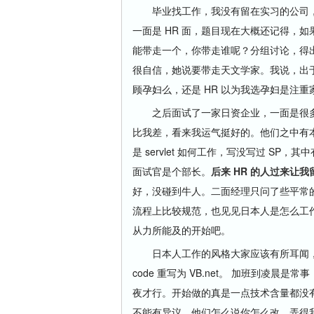
毕业找工作，我没有留在实习的公司，
一面是 HR 面，题目现在大概还记得，
能带走一个，你带走谁呢？分组讨论，得
很自信，她说要带走天文学家。我说，出
顾孕妇么，还是 HR 以为我选孕妇是注
之后面试了一家日资企业，一面是很多
比我差，看来我运气挺好的。他们之中有
是 servlet 如何工作，写没写过 SP，其中
面试官是个部长。
后来 HR 的人过来让
好，没碰到牛人。二面经理只问了些平常
流程上比较规范，也见见日本人是怎么工
从力所能及的开始吧。
日本人工作的风格大家应该有所耳闻，就是
code 重写为 VB.net。 加班到凌晨是
夜才行。开始做的真是一点技术含量都没有
不能有异议，他们怎么说你怎么改。弄得