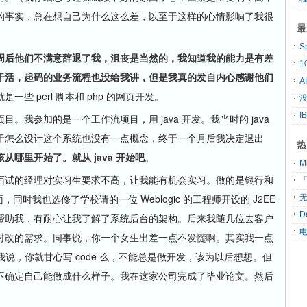
的事实，总在想自己为什么这么差，以至于这样的心情影响了我很
最
S
周后他们不满意辞退了我，沮丧是当然的，我知道我的能力是有差
干活，起码的业务流程也没给我讲，但是我真的发自内心感谢他们
A
一些 perl 脚本和 php 的网页开发。
没
参加的是一个工作流项目，用 java 开发。我当时的 java
于怎么设计这个系统也没有一点概念，终于一个月后我决定退出
热
哪里开始了。就从 java 开始吧
。
试的经理对实习生要求不高，让我能有机会实习。做的是银行和
「
，同时我也选修了学校请的一位 Weblogic 的工程师开设的 J2EE
无
D
帮助我，有耐心让我了解了系统后台的架构。后来我随几位去客户
时改的需求。同事说，你一个女生出差一点不发憷啊。其实我一点
鞭策我说，你就甘心写 code 么，不能总是做开发，该为以后想想。但
不确定自己能做成什么样子。我在这家公司完成了毕业论文。然后