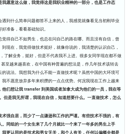
是我愿意这么做，我觉得这是我职业精神的一部分，也是工作态
遇到什么简单问题都答不上来的人，我感觉就像看见当初刚毕业
好好准备，看看基础知识。
觉得自己不如男生，也总在问自己的路在哪。而且没有自信，曾
。到现在，我觉得做技术挺好，就像你说的，我清楚的认识自己，
de，了解业务，挺好，但是不代表我不上进。很多女同学现在都不做
在做，甚至越来越喜欢，在中国有种普遍的想法是，作几年技术该转去
云的说法。我想我为什么不能一直做技术呢？虽然中国的大环境可
。我不愿意放弃多年来积攒的一点点优势。何况我现在工作上越来
们想让我 transfer 到美国或者加拿大成为他们的一员，我在等
ing。但是我无所谓，我现在自信，知道想要什么。一直做技术，怎么
技术强自居，而少了一点谦逊和工作的严谨。有些技术不强的，有
人。同组的一个女生来了几个月就比一个来了一年多的男生上手
。我更认同的是技术和男女无关，和个人有关，任何以偏概全都是