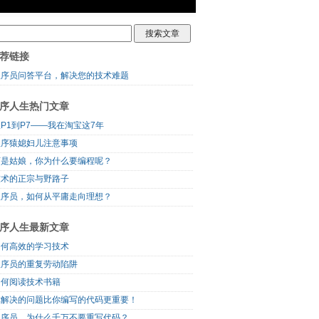
荐链接
程序员问答平台，解决您的技术难题
序人生热门文章
P1到P7——我在淘宝这7年
程序猿媳妇儿注意事项
可是姑娘，你为什么要编程呢？
技术的正宗与野路子
程序员，如何从平庸走向理想？
序人生最新文章
如何高效的学习技术
程序员的重复劳动陷阱
如何阅读技术书籍
你解决的问题比你编写的代码更重要！
程序员，为什么千万不要重写代码？