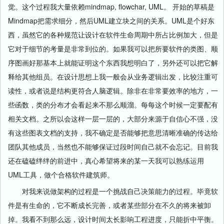
觉。这个过程我大量依赖mindmap, flowchar, UML。 开始的草稿是
Mindmap把需求细分，然后UML建立块之间的关系。UML是个好东
西，虽然它的各种规范让设计在软件生命周期中所占比例加大，但是
它对于细节的考量是非常到位的。如果我可以把所要软件的类图、顺
序图画好那基本上就能证明这个东西我想明白了，另外还可以把它解
释给其他组员。在设计思想上我一般会从业务逻辑出发，比较注重可
读性，或者说是结构更符合人脑逻辑。除非在非常要效率的地方，一
些函数，类的分布才会看起来不那么顺溜。每每这个时候一定要配有
相关文档。之所以会这样一层一层的，大部分来源于自信心不强，没
有这些图表文档的支持，我不确定是否能够把意思清晰准确的传达给
团队其他成员，当然也不能够保证过段时间自己就不会忘记。目前我
还在磕磕绊绊的前进中，真心希望将来的某一天我可以熟练运用
UML工具，做个合格软件建筑师。
对我来说做架构的过程是一个挑战自己决策能力的过程。毕竟软
件是有生命的，它不断成长完善，或者某些部分在不久的将来被卸
掉。我看不到那么远，设计时间太长影响工程进度，只能折中平衡。