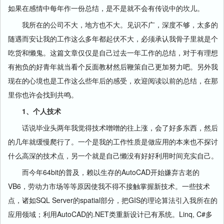
如果在感情中每年作一份总结，是不是就不会有传说中的坎儿。
我所在的公司不大，地方也不大。见识不广，深度不够，太多的
随遇而安让我的工作这么多年都起伏不大，必须承认我骨子里就是个
吃货和懒鬼。这篇文章仅仅是自己过去一年工作的总结，对于有理想
有抱负的好青年就当看个反面教材然后鞭策自己更加努力吧。另外我
现在的心境也是工作这么些年后的感受，欢迎阅读以前的总结，在那
里你也许会找到共鸣。
1、个人技术
话说毕业头两年我觉得技术噌噌的往上涨，会了好多东西，然后
的几年就缓慢爬行了。一个是我的工作性质是做应用的本来也不探讨
什么高深的技术点，另一个就是自己懒没有好好利用时间充实自己。
而今年64bit的普及，赖以生存的AutoCAD开始嫌弃古老的
VB6，劳动力市场等等原因使我不得不接触掌握新技术。一些技术
点，诸如SQL Server的spatial部分，把GIS的理论算法引入我所在的
应用领域；利用AutoCAD的.NET类重新设计已有系统。Linq, C#多