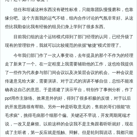
信任和坦诚这种东西没有硬性标准，只能靠团队慢慢磨和，也靠
缘分吧。这个方面我的运气不错，组内合作讨论的气氛非常好。从这
些比我勤奋比我有经验的组员们身上学到了很多东西。
目前我们组的这个运转模式得到了部门经理的认同，已经升级了
现有的管理软件，我就可以比较规范的依据"敏捷"模式管理了。
今年我们部门作了一次人事变动，去年提及的那个不作为的经理
走了新来了一个。在一定程度上我需要辅助他的工作，这也给我提供
了一些作为代表参与部门间会议以及决策层会议的机会。一种会议是
传递意见给大家，需要演讲。对于正式的演讲不够自信，总怕不能准
确表达自己的意思。于是搭建了演示平台，特别作了事例分析，作了
ppt用作主脉络。效果意外的好，得到了很多积极的反馈，对于以后
的开发思路很有帮助。另外一种是听取意见的，售前的哥们很能"吹
毛求疵"，挑得毛病那个细那个偏。关键还不早说，开发周期尾端才
说，一改又是麻烦。以前这样的会议我不是主角跟着听听就好，现在
成了主听者，第一反应就是抵触、辩解。但是轮到我说话，我都只能