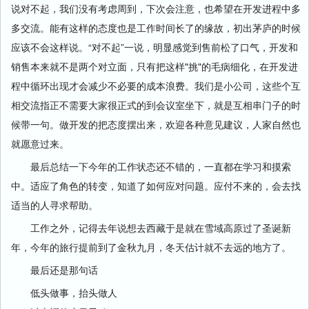
说对不起，我们没有考虑周到，下次会注意，也希望在开发进程中多
多交流。能有这样的态度也是工作时间长了的缘故，初出茅庐的时候
应该不会这样说。“对不起”一说，明显感觉到售前松了口气，开发和
销售本来就不是两个对立面，只有把这样"挑"的毛病细化，在开发进
程中循环出现才会减少不必要的成本浪费。我们是小公司，这些个互
相交流指正不需要大家很正式的到会议室坐下，就是互相串门子的时
候带一句。做开发的把态度摆出来，欢迎各种意见建议，人家自然也
就愿意过来。
最后总结一下今年的工作状态还不错的，一直都在学习和摸索
中。适应了角色的转变，知道了如何应对问题。应付不来的，会去找
适当的人寻求帮助。
工作之外，记得去年说想去西藏于是就在雪域高原过了圣诞新
年，今年的旅行提前到了金秋九月，冬天估计就不去远的地方了。
最后还是那句话
低头做事，抬头做人