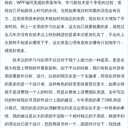
线程，WPF编写美观的界面等等。学习新技术是个享受的过程，觉
得自己开始跟得上时代的步伐。当然如果项目时间紧的话也会有压
力，总觉得用原来的技术很短时间搞定的东西，现在却大大增加了开
发时间。和上一次系统学习比起来，这次自己就要稳重的多，虽然过
去几年并没有在技术点上特别精进但是基本功更加扎实了，不会向上
次那样不知道从哪里下手。这次算是心理有底有步骤有计划地学习，
感觉好很多。
技术点的学习与应用不仅仅对于我个人能力的一种提高，更是在
很大程度上帮助软件重新架构。由于平台的转换，我们有机会对原有
系统重新作分析、设计。以前的我完全是一个实施者，而现在所扮演
的更多的是一个设计者。这种角色的转变意味着责任更大，如果出错
就不是浪费我一个人的时间，而是从整体上浪费团队资源。去年写总
结的时候我在寻觅软件设计上面的建议，今年系统的看了UML和设
计模式。强烈的意识到从理解理论到灵活运用实在不是一件简单的事
情。我的做法是从大的系统中选取一个相对独立的子系统，根据学到
的理论自己搭个设计，想想再搭另外一个，跟团对讨论下，找找感