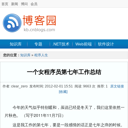
首页
新闻
博问
会员
知识库
专题
.NET技术
Web前端
软件设计
手机开发
软件工程
程序人生
项目管理
数据库
您的位置：
知识库
»
程序人生
最新文章
一个女程序员第七年工作总结
作者: clear_zero 发布时间: 2012-02-01 15:51 阅读: 9663 次 推荐: 1
原文链接
[收藏]
今年的天气似乎特别暖和，虽说已经是冬天了，我们这里依然一
片秋色。 （写于2011年11月7日）
这是我工作的第七年，要是一段感情的话正是七年之痒的时候。