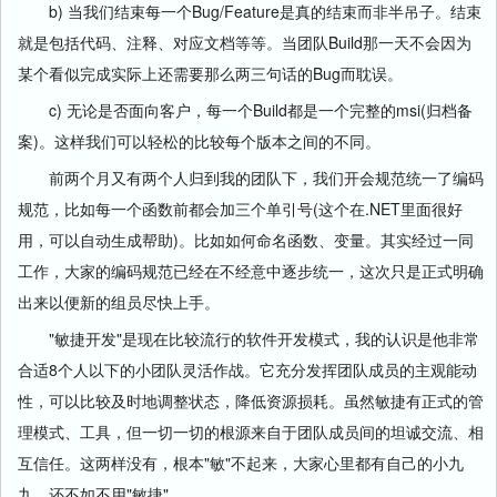
b) 当我们结束每一个Bug/Feature是真的结束而非半吊子。结束
就是包括代码、注释、对应文档等等。当团队Build那一天不会因为
某个看似完成实际上还需要那么两三句话的Bug而耽误。
c) 无论是否面向客户，每一个Build都是一个完整的msi(归档备
案)。这样我们可以轻松的比较每个版本之间的不同。
前两个月又有两个人归到我的团队下，我们开会规范统一了编码
规范，比如每一个函数前都会加三个单引号(这个在.NET里面很好
用，可以自动生成帮助)。比如如何命名函数、变量。其实经过一同
工作，大家的编码规范已经在不经意中逐步统一，这次只是正式明确
出来以便新的组员尽快上手。
"敏捷开发"是现在比较流行的软件开发模式，我的认识是他非常
合适8个人以下的小团队灵活作战。它充分发挥团队成员的主观能动
性，可以比较及时地调整状态，降低资源损耗。虽然敏捷有正式的管
理模式、工具，但一切一切的根源来自于团队成员间的坦诚交流、相
互信任。这两样没有，根本"敏"不起来，大家心里都有自己的小九
九，还不如不用"敏捷"。