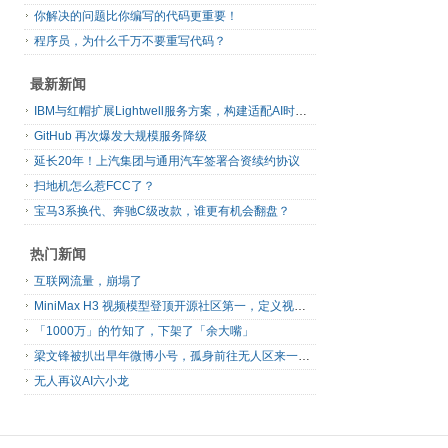
你解决的问题比你编写的代码更重要！
程序员，为什么千万不要重写代码？
最新新闻
IBM与红帽扩展Lightwell服务方案，构建适配AI时代开源生态的可信基础设施
GitHub 再次爆发大规模服务降级
延长20年！上汽集团与通用汽车签署合资续约协议
扫地机怎么惹FCC了？
宝马3系换代、奔驰C级改款，谁更有机会翻盘？
热门新闻
互联网流量，崩塌了
MiniMax H3 视频模型登顶开源社区第一，定义视频模型领域“斩杀线”
「1000万」的竹知了，下架了「余大嘴」
梁文锋被扒出早年微博小号，孤身前往无人区来一场相当 deep 的 seek 旅行
无人再议AI六小龙