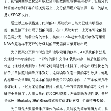
了。前端页面静态化还可以把全部的数据组装和渲染逻辑，包括分页
计算都转移到了客户端浏览器上，充分借用用户端资源，唯一的缺点
是对SEO不友好。
通过以上各项措施，此时的4.0系统抗冲击能力已经有明显改
善，但是接下来出现了新的问题。在3.0系统时代，上万条评论的新
闻已属少见，随着业务的增长，类似2005年超女专题或者体育频道
NBA专题这样千万评论数级别的巨无霸留言板开始出现。
为了提高分页操作时定位和读取索引的效率，4.0系统的算法是
先通过mmap操作把一个评论的索引文件加载到内存，然后按照评论
状态（通过或者删除）和评论时间进行快速排序，筛选出通过状态的
帖子并且按照时间降序排列好，这样读取任意一页的索引数据，都是
内存里一次常量时间成本的偏移量定位和读取操作。几百条或者几千
条评论时，上述方案运作的很好，但是在千万留言数量的索引文件上
进行全量排序，占用大量内存和CPU资源，严重影响系统性能。曾经
尝试改用BerkeleyDB的Btree模式来存储评论索引，性能不升反降。
为了避免大数据量排序操作的成本，只能改为简单遍历方式，从