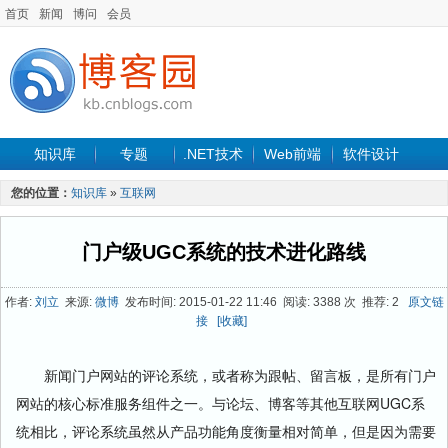
首页
新闻
博问
会员
知识库
专题
.NET技术
Web前端
软件设计
手机开发
软件工程
程序人生
项目管理
数据库
您的位置：
知识库
»
互联网
最新文章
门户级UGC系统的技术进化路线
作者:
刘立
来源:
微博
发布时间: 2015-01-22 11:46 阅读: 3388 次 推荐: 2
原文链
接
[收藏]
新闻门户网站的评论系统，或者称为跟帖、留言板，是所有门户
网站的核心标准服务组件之一。与论坛、博客等其他互联网UGC系
统相比，评论系统虽然从产品功能角度衡量相对简单，但是因为需要