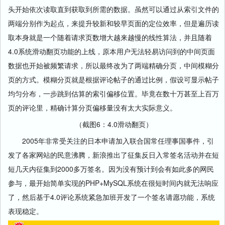
头开始依次读取直到获取到所需的数据。虽然可以通过从索引文件的
两端分别作为起点，来提升较新和较早页面的定位效率，但是遍历读
取本身就是一个随着请求页数增大越来越慢的线性算法，并且随着
4.0系统滑动翻页功能的上线，原本用户无法轻易访问到的中间页面
数据也开始被频繁请求，所以最终改为了两端精确分页，中间模糊分
页的方式。模糊分页就是根据评论帖子的通过比例，假设可显示帖子
均匀分布，一步跳到估算的索引偏移位置。毕竟在数十万甚至上百万
页的评论里，精确计算分页偏移量没有太大实际意义。
（截图6：4.0滑动翻页）
2005年非常受关注的日本申请加入联合国常任理事国事件，引
发了各家网站的民意沸腾，新浪推出了征集反日入常签名活动并在短
短几天内征集到2000多万签名。因为没有预计到会有如此多的网民
参与，最开始简单实现的PHP+MySQL系统在很短时间内就无法响应
了，然后基于4.0评论系统紧急加班开发了一个签名请愿功能，系统
表现稳定。