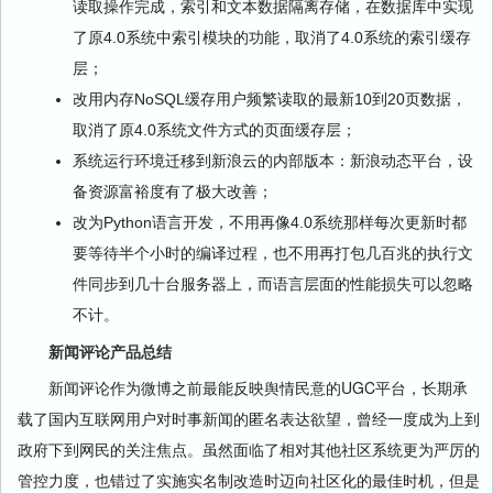
读取操作完成，索引和文本数据隔离存储，在数据库中实现
了原4.0系统中索引模块的功能，取消了4.0系统的索引缓存
层；
改用内存NoSQL缓存用户频繁读取的最新10到20页数据，
取消了原4.0系统文件方式的页面缓存层；
系统运行环境迁移到新浪云的内部版本：新浪动态平台，设
备资源富裕度有了极大改善；
改为Python语言开发，不用再像4.0系统那样每次更新时都
要等待半个小时的编译过程，也不用再打包几百兆的执行文
件同步到几十台服务器上，而语言层面的性能损失可以忽略
不计。
新闻评论产品总结
新闻评论作为微博之前最能反映舆情民意的UGC平台，长期承
载了国内互联网用户对时事新闻的匿名表达欲望，曾经一度成为上到
政府下到网民的关注焦点。虽然面临了相对其他社区系统更为严厉的
管控力度，也错过了实施实名制改造时迈向社区化的最佳时机，但是