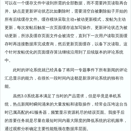
可以在一个缓存文件中读到所需的全部数据，而不需要跨页读取再合
并。缺点是更新评论状态比如删除时，需要清空自被删除贴子开始的
所有后续缓存文件。缓存模块采取主动+被动更新模式，发帖为主动
更新，每次发帖后触发一次页面缓存追加写操作。更新评论状态为被
动更新，所涉及缓存页面文件会被清空，直到下一次用户读取页面缓
存时再连接数据库完成查询，然后更新页面缓存，以备下次读取。这
个针对发帖优化的页面缓存算法继续沿用到了后续版本的评论系统
中。
此时的评论系统就已经具备了将同一专题事件下所有新闻的评论
汇总显示的能力，在很长一段时间内这都是新浪评论系统的独有功
能。
虽然3.0系统基本满足了当时的产品需求，但是毕竟是单机系
统，热点新闻时瞬间涌来的大量发帖和读取操作，经常会压垮这台当
时已属高配的4U服务器，频繁显示资源耗尽的错误页面。我接手后
的首要任务就是尽量在最短时间内最大限度的降低系统的宕机频率，
通过观察分析确定主要性能瓶颈在数据库层面。