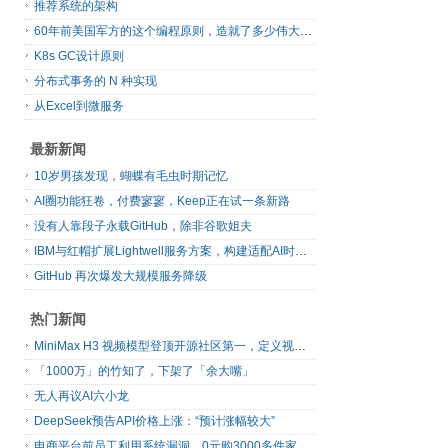
推荐系统的架构
60年前美国军方的这个编程原则，造就了多少伟大的框架
K8s GC设计原则
分布式事务的 N 种实现
从Excel到微服务
最新新闻
10岁男孩发现，蝴蝶有毛虫时期记忆
AI圈功能狂卷，付费寥寥，Keep正在试一条新路
没有人靠段子永载GitHub，除非谷歌姐夫
IBM与红帽扩展Lightwell服务方案，构建适配AI时代开源生态的可信基础设施
GitHub 再次爆发大规模服务降级
热门新闻
MiniMax H3 视频模型登顶开源社区第一，定义视频模型领域“斩杀线”
「1000万」的竹知了，下架了「余大嘴」
无人再议AI六小龙
DeepSeek预告API价格上涨：“预计涨幅较大”
电商平台前员工利用系统漏洞，0元购3000多件家电！