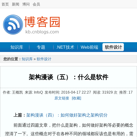
首页
新闻
博问
会员
知识库
专题
.NET技术
Web前端
软件设计
手机开发
软件工程
程序人生
项目管理
数据库
您的位置：
知识库
»
软件设计
最新文章
架构漫谈（五）：什么是软件
作者: 王概凯 来源: InfoQ 发布时间: 2016-04-17 22:27 阅读: 31929 次 推荐: 17
原文链接
[收藏]
上篇：
架构漫谈（四）：如何做好架构之架构切分
前面通过四篇文章，把什么是架构，如何做好架构等必要的概念
澄清了一下。这些概念对于在各种不同的领域都应该也是有用的，需