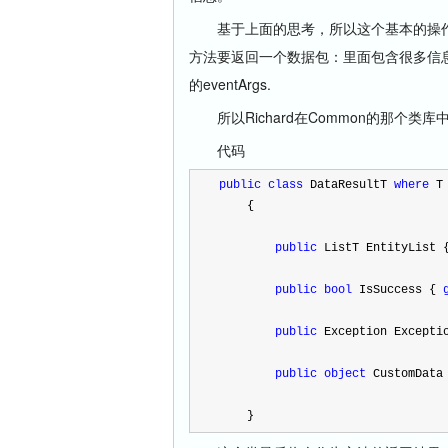
基于上面的思考，所以这个基本的操作
方法要返回一个数据包：里面包含很多信
的eventArgs.
所以Richard在Common的那个类
代码
public
class
 DataResult
T
where
 T
    {
public
 List
T
 EntityList 
public
bool
 IsSuccess { 
public
 Exception Excepti
public
object
 CustomData
    }