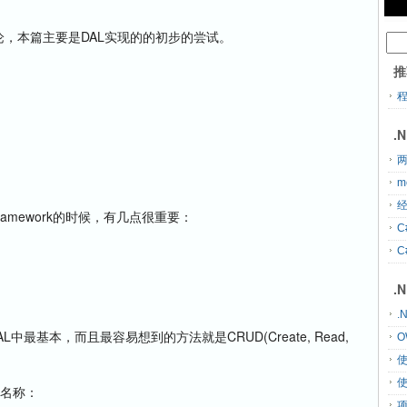
，本篇主要是DAL实现的的初步的尝试。
推
.
两
m
经
amework的时候，有几点很重要：
C
C
.
.
中最基本，而且最容易想到的方法就是CRUD(Create, Read,
O
的名称：