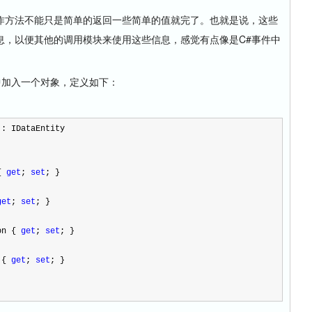
方法不能只是简单的返回一些简单的值就完了。也就是说，这些
息，以便其他的调用模块来使用这些信息，感觉有点像是C#事件中
库中加入一个对象，定义如下：
 : IDataEntity
{ 
get
; 
set
; }
get
; 
set
; }
on { 
get
; 
set
; }
 { 
get
; 
set
; }