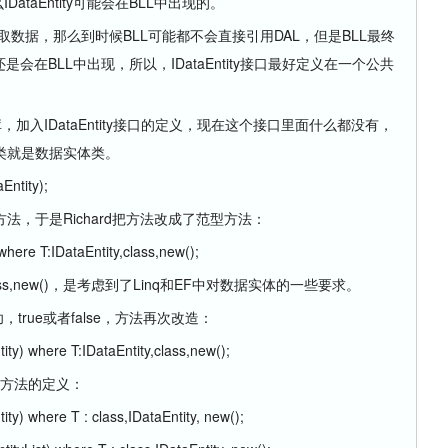
ataEntity可能会在BLL中出现的。
AL中获取数据，那么到时候BLL可能都不会直接引用DAL，但是BLL最终
y还是会在BLL中出现，所以，IDataEntity接口最好定义在一个公共
，加入IDataEntity接口的定义，现在这个接口里面什么都没有，
类就是数据实体类。
ntity);
于是Richard把方法改成了范型方法：
ere T:IDataEntity,class,new();
lass,new()，是考虑到了Linq和EF中对数据实体的一些要求。
rue或者false，方法再次改造：
) where T:IDataEntity,class,new();
些方法的定义：
) where T : class,IDataEntity, new();