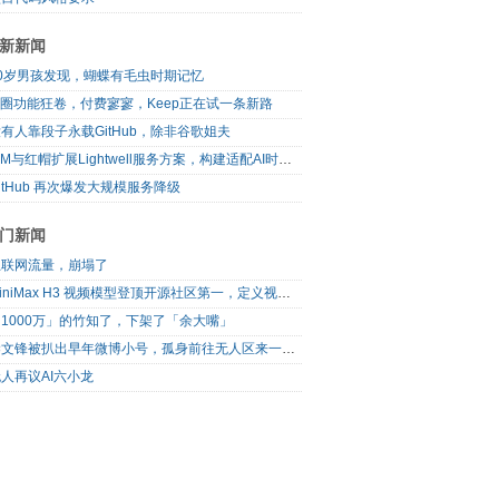
新新闻
10岁男孩发现，蝴蝶有毛虫时期记忆
I圈功能狂卷，付费寥寥，Keep正在试一条新路
有人靠段子永载GitHub，除非谷歌姐夫
IBM与红帽扩展Lightwell服务方案，构建适配AI时代开源生态的可信基础设施
itHub 再次爆发大规模服务降级
门新闻
互联网流量，崩塌了
MiniMax H3 视频模型登顶开源社区第一，定义视频模型领域“斩杀线”
1000万」的竹知了，下架了「余大嘴」
梁文锋被扒出早年微博小号，孤身前往无人区来一场相当 deep 的 seek 旅行
人再议AI六小龙