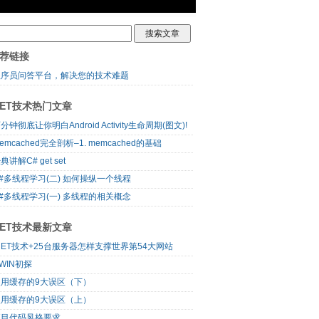
荐链接
程序员问答平台，解决您的技术难题
NET技术热门文章
分钟彻底让你明白Android Activity生命周期(图文)!
emcached完全剖析–1. memcached的基础
典讲解C# get set
#多线程学习(二) 如何操纵一个线程
#多线程学习(一) 多线程的相关概念
NET技术最新文章
NET技术+25台服务器怎样支撑世界第54大网站
WIN初探
使用缓存的9大误区（下）
使用缓存的9大误区（上）
项目代码风格要求