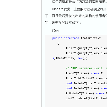
这个类最后将会作为方法的返回结果
Richard发觉，上面的方法确实是很
了，而且最后开发的出来的架构的使用者还
字，改变后的版本如下：
代码
public
interface
 IDataContext
   {
        IList
T
 Query
T
(IQuery que
        IList
T
 Query
T
(IQuery que
s
,IDataEntity, 
new
();
//
 CRUD services (well, 
        T Add
T
(T item) 
where
 T :
        IList
T
 Add
T
(List
T
 itemLi
bool
 Delete
T
(List
T
 itemL
bool
 Delete
T
(T item) 
whe
        T Update
T
(T item) 
where
 
        List
T
 Update
T
(List
T
 item