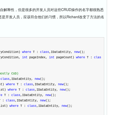
。
有自解释性，但是很多的开发人员对这些CRUD操作的名字都很熟悉
是开发人员，应该符合他们的习惯，所以Richard改变了方法的名
ryCondition) 
where
 T : 
class
,IDataEntity, 
new
();
ryCondition, 
int
 pageIndex, 
int
 pageCount) 
where
 T : 
clas
mostly CUD)
 
class
,IDataEntity, 
new
();
st) 
where
 T : 
class
,IDataEntity, 
new
();
ist) 
where
 T : 
class
,IDataEntity, 
new
();
re
 T : 
class
,IDataEntity, 
new
();
T : 
class
,IDataEntity, 
new
();
List) 
where
 T : 
class
,IDataEntity, 
new
();