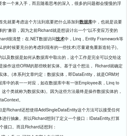
要拿一个来入手，而且随着思考的深入，很多的问题都会慢慢的浮
个方法，首先就要考虑这个方法到底要把什么添加到
数据库
中，也就是说要
“兼容，因为之前Richard就是想设计出一个“以不变应万变的
ard很清楚：在.NET数据访问
技术
中，Linq，Entity Framework等
AL的时候要充分的考虑到现有的一些技术(尽量避免重新造轮子)。
以及数据是如何从数据库中取出的，这个工作是完全可以交给这
操作这些ORM的那些映射实体。基于这个想法， Richard就确定
个数据实体。(本系列文章约定：数据实体，即DataEntity，就是ORM对
的表一一对应，如在数据库中有一张Employee表，Linq to
一个类，这个类就称为数据实体)。因为这些方法最终是操作数据实体的，
ontext。
ard还想使得AddSingleDataEntity这个方法可以接受任何
象。所以Richard想到了定义一个接口：IDataEntity,打算
接口。而且Richard还想到：