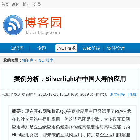
首页
新闻
博问
会员
知识库
专题
.NET技术
Web前端
软件设计
手机开发
软件工程
程序人生
项目管理
数据库
您的位置：
知识库
»
.NET技术
最新文章
案例分析：Silverlight在中国人寿的应用
来源: InfoQ 发布时间: 2010-12-21 16:13 阅读: 2079 次 推荐: 0
原文链接
[收藏]
摘要：
现在开心网和腾讯QQ等商业应用中已经运用了RIA技术
在其社交网站中得到应用，但这毕竟还是少数，大多数互联网
应用特别是企业级应用仍然选择传统高稳定性与高响应能力的
Html应用路线，那未来的互联网应用，特别是企业应用能够迎