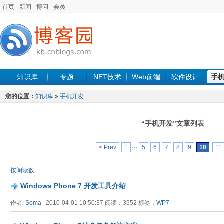
首页
新闻
博问
会员
知识库
专题
.NET技术
Web前端
软件设计
手
您的位置：
知识库
»
手机开发
“手机开发”文章列表
< Prev
1
···
5
6
7
8
9
10
11
按阅读数
Windows Phone 7 开发工具介绍
作者:
Soma
2010-04-01 10:50:37 阅读：3952 标签：
WP7