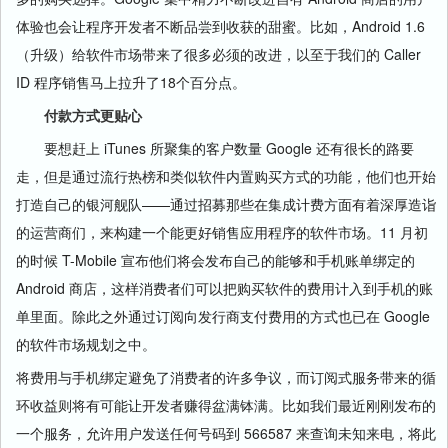
体验也会让程序开发者不断品尝到收获的甜蜜。比如，Android 1.6
（升级）给软件市场带来了很多必须的改进，以至于我们的 Caller
ID 程序销售马上拉升了18个百分点。
付款方式更贴心
要想赶上 iTunes 所聚集的客户数量 Google 还有很长的路要
走，但是通过流行热榜和类似软件内置购买方式的功能，他们也开始
打造自己的银河舰队——通过招募那些在集成计费方面有着深厚造诣
的运营商们，来构建一个能更好销售应用程序的软件市场。11 月初
的时候 T-Mobile 宣布他们将会发布自己的能够和手机账单绑定的
Android 商店，这样消费者们可以把购买软件的费用计入到手机的账
单里面。除此之外通过订阅向发行商支付费用的方式也已在 Google
的软件市场规划之中。
将费用与手机绑定避免了消费者的许多争议，而订阅式服务带来的循
环收益则将有可能让开发者赚得盆满钵满。比如我们最近刚刚发布的
一个服务，允许用户发送任何号码到 566587 来查询未知来电，将此