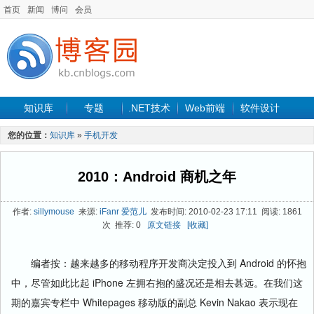
首页
新闻
博问
会员
知识库
专题
.NET技术
Web前端
软件设计
手机开发
软件工程
程序人生
项目管理
数据库
您的位置：
知识库
»
手机开发
最新文章
2010：Android 商机之年
作者:
sillymouse
来源:
iFanr 爱范儿
发布时间: 2010-02-23 17:11 阅读: 1861
次 推荐: 0
原文链接
[收藏]
编者按：越来越多的移动程序开发商决定投入到 Android 的怀抱
中，尽管如此比起 iPhone 左拥右抱的盛况还是相去甚远。在我们这
期的嘉宾专栏中 Whitepages 移动版的副总 Kevin Nakao 表示现在