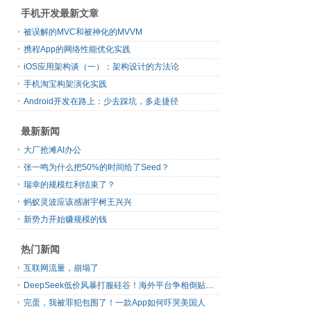
手机开发最新文章
被误解的MVC和被神化的MVVM
携程App的网络性能优化实践
iOS应用架构谈（一）：架构设计的方法论
手机淘宝构架演化实践
Android开发在路上：少去踩坑，多走捷径
最新新闻
大厂抢滩AI办公
张一鸣为什么把50%的时间给了Seed？
瑞幸的规模红利结束了？
蚂蚁灵波应该感谢宇树王兴兴
新势力开始赚规模的钱
热门新闻
互联网流量，崩塌了
DeepSeek低价风暴打服硅谷！海外平台争相倒贴V4 Flash
完蛋，我被罪犯包围了！一款App如何吓哭美国人