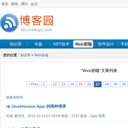
首页
新闻
博问
会员
知识库
专题
.NET技术
Web前端
软件设计
手
您的位置：
知识库
»
Web前端
“Web前端”文章列表
< Prev
1
···
22
23
24
25
26
27
28
29
30
按发布时间
Unobtrusive Ajax 的两种境界
作者:
鹤冲天
2010-10-14 07:16:08 阅读：2122 标签：
Ajax
境界