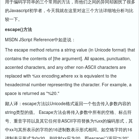
用于编码字符串的三个常用的方法，而他们之间的异同却困扰了很多
的Javascript初学者，今天我就在这里对这三个方法详细地分析与比
较一下。
escape()方法
MSDN JScript Reference中如是说：
The escape method returns a string value (in Unicode format) that
contains the contents of [the argument]. All spaces, punctuation,
accented characters, and any other non-ASCII characters are
replaced with %xx encoding,where xx is equivalent to the
hexadecimal number representing the character. For example, a
space is returned as "%20."
鄙人译：escape方法以Unicode格式返回一个包含传入参数内容的
string类型的值。 Escape方法会将传入参数中所有的空格、标点符
号、重音字符以及其它任何非ASCII字符替换为%xx的编码形式，其
中xx与其所表示的字符的16进制数表示形式相同。如空格字符的16
进制表示形式为0x20，则此时xx应为20，即escape(‘’)返回“%20”。