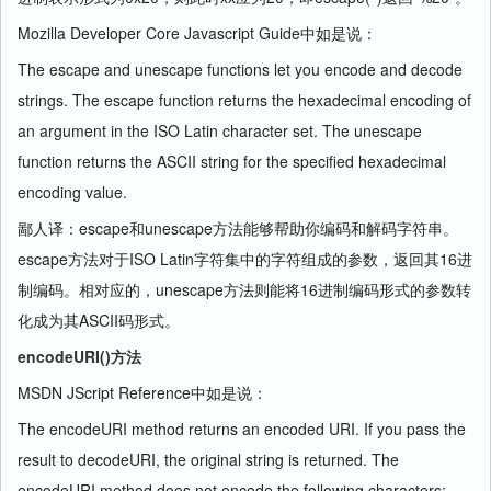
Mozilla Developer Core Javascript Guide中如是说：
The escape and unescape functions let you encode and decode
strings. The escape function returns the hexadecimal encoding of
an argument in the ISO Latin character set. The unescape
function returns the ASCII string for the specified hexadecimal
encoding value.
鄙人译：escape和unescape方法能够帮助你编码和解码字符串。
escape方法对于ISO Latin字符集中的字符组成的参数，返回其16进
制编码。相对应的，unescape方法则能将16进制编码形式的参数转
化成为其ASCII码形式。
encodeURI()方法
MSDN JScript Reference中如是说：
The encodeURI method returns an encoded URI. If you pass the
result to decodeURI, the original string is returned. The
encodeURI method does not encode the following characters: