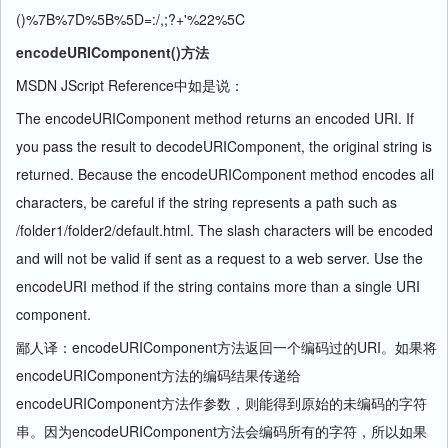
()%7B%7D%5B%5D=:/,;?+'%22%5C
encodeURIComponent()方法
MSDN JScript Reference中如是说：
The encodeURIComponent method returns an encoded URI. If
you pass the result to decodeURIComponent, the original string is
returned. Because the encodeURIComponent method encodes all
characters, be careful if the string represents a path such as
/folder1/folder2/default.html. The slash characters will be encoded
and will not be valid if sent as a request to a web server. Use the
encodeURI method if the string contains more than a single URI
component.
鄙人译：encodeURIComponent方法返回一个编码过的URI。如果将
encodeURIComponent方法的编码结果传递给
encodeURIComponent方法作参数，则能得到原始的未编码的字符
串。因为encodeURIComponent方法会编码所有的字符，所以如果