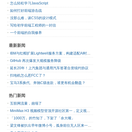
怎么轻松学习JavaScript
如何打好前端游击战
没那么难，谈CSS的设计模式
写给初学前端工程师的一封信
一个前端的自我修养
最新新闻
IBM与红帽扩展Lightwell服务方案，构建适配AI时代开源生态的可信基础设施
GitHub 再次爆发大规模服务降级
延长20年！上汽集团与通用汽车签署合资续约协议
扫地机怎么惹FCC了？
宝马3系换代、奔驰C级改款，谁更有机会翻盘？
热门新闻
互联网流量，崩塌了
MiniMax H3 视频模型登顶开源社区第一，定义视频模型领域“斩杀线”
「1000万」的竹知了，下架了「余大嘴」
梁文锋被扒出早年微博小号，孤身前往无人区来一场相当 deep 的 seek 旅行