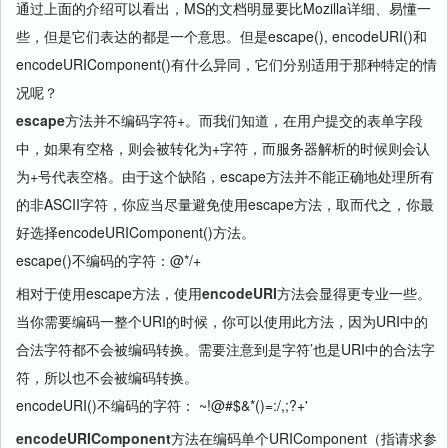
通过上面的介绍可以看出，MS的文档明显要比Mozilla详细、易懂一
些，但是它们表达的都是一个意思。但是escape(), encodeURI()和
encodeURIComponent()有什么异同，它们分别适用于那种特定的情
况呢？
escape
方法并不编码字符+。而我们知道，在用户提交的表单字段
中，如果有空格，则会被转化为+字符，而服务器解析的时候则会认
为+号代表空格。由于这个缺陷，escape方法并不能正确地处理所有
的非ASCII字符，你应当尽量避免使用escape方法，取而代之，你最
好选择encodeURIComponent()方法。
escape()不编码的字符：@*/+
相对于使用escape方法，使用
encodeURI
方法会显得更专业一些。
当你需要编码一整个URI的时候，你可以使用此方法，因为URI中的
合法字符都不会被编码转换。需要注意到是字符’也是URI中的合法字
符，所以也不会被编码转换。
encodeURI()不编码的字符： ~!@#$&*()=:/,;?+'
encodeURIComponent
方法在编码单个URIComponent（指请求参