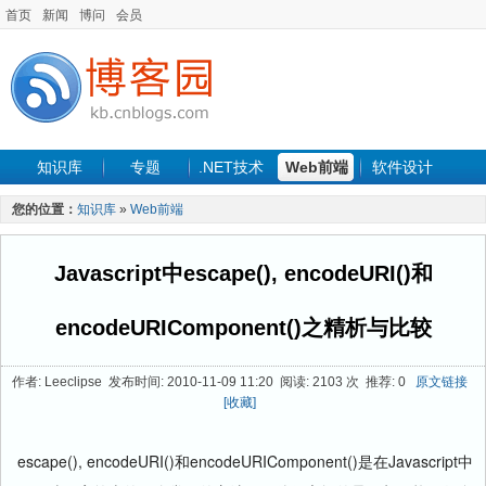
首页
新闻
博问
会员
知识库
专题
.NET技术
Web前端
软件设计
手机开发
软件工程
程序人生
项目管理
数据库
您的位置：
知识库
»
Web前端
最新文章
Javascript中escape(), encodeURI()和
encodeURIComponent()之精析与比较
作者: Leeclipse 发布时间: 2010-11-09 11:20 阅读: 2103 次 推荐: 0
原文链接
[收藏]
escape(), encodeURI()和encodeURIComponent()是在Javascript中