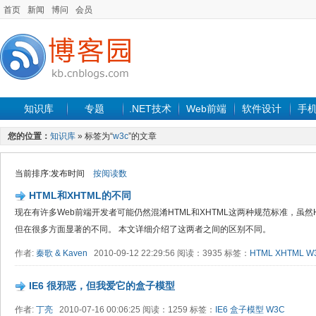
首页
新闻
博问
会员
知识库
专题
.NET技术
Web前端
软件设计
手
您的位置：
知识库
» 标签为“
w3c
”的文章
当前排序:发布时间
按阅读数
HTML和XHTML的不同
现在有许多Web前端开发者可能仍然混淆HTML和XHTML这两种规范标准，虽然H
但在很多方面显著的不同。 本文详细介绍了这两者之间的区别不同。
作者:
秦歌 & Kaven
2010-09-12 22:29:56 阅读：3935 标签：
HTML
XHTML
W
IE6 很邪恶，但我爱它的盒子模型
作者:
丁亮
2010-07-16 00:06:25 阅读：1259 标签：
IE6
盒子模型
W3C