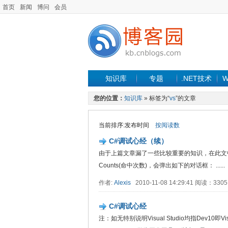
首页
新闻
博问
会员
知识库
专题
.NET技术
W
您的位置：
知识库
» 标签为“
vs
”的文章
当前排序:发布时间
按阅读数
C#调试心经（续）
由于上篇文章漏了一些比较重要的知识，在此文中补充。
Counts(命中次数)，会弹出如下的对话框： ......
作者:
Alexis
2010-11-08 14:29:41 阅读：33
C#调试心经
注：如无特别说明Visual Studio均指Dev10即V