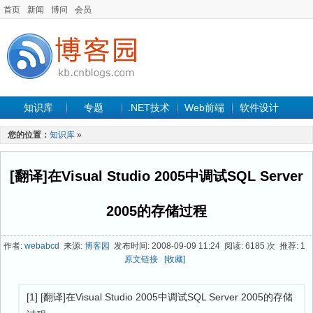
首页
新闻
博问
会员
知识库
专题
.NET技术
Web前端
软件设计
手机开发
软件工程
程序人生
项目管理
数据库
您的位置：
知识库
»
最新文章
[翻译]在Visual Studio 2005中调试SQL Server
2005的存储过程
作者:
webabcd
来源:
博客园
发布时间: 2008-09-09 11:24 阅读: 6185 次 推荐: 1
原文链接
[收藏]
[1] [翻译]在Visual Studio 2005中调试SQL Server 2005的存储