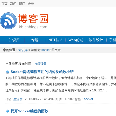
首页
新闻
博问
会员
知识库
专题
.NET技术
Web前端
软件设计
手
您的位置：
知识库
» 标签为“
socket
”的文章
当前排序:发布时间
按阅读数
Socket网络编程常用的结构及函数小结
IP地址的作用是标示计算机的网卡地址，每台计算机都有一个IP地址；端口，是
的不同程序而设的编号，并不是网卡接线的端口，而是不同程序的逻辑编号，并不
址来标示计算机的一种直观名称，例如百度网站的IP地址是202.108.22.4...
作者:
生活费
2013-09-27 14:34:09 阅读：16987 标签：
socket
揭开Socket编程的面纱