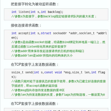
把套接字转化为被动监听函数：
int
 listen(
int
 s,
int
//
参数s为套接字，参数backlog指定链接请求队列的最大长度；
接收连接请求函数：
int
 accept(
int
 s,
struct
 sockaddr *addr,socklen_t *
addrl
//
参数s是由函数socket创建，经函数bind绑定到本地某一端口上，然
//
//
参数addrlen是addr所指向的结构体的大小
在TCP套接字上发送数据函数：
ssize_t send(
int
 s,
const
void
 *msg,size_t len,
int
 flag
//
函数只能对处于连接状态的套接字使用，参数s为已建立好连接的套接
//
//
参数len为待发送数据的长度，参数flags为控制选项，一般设置为0
在TCP套接字上接收数据函数：