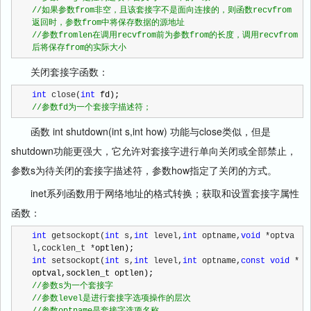
//
如果参数from非空，且该套接字不是面向连接的，则函数recvfrom
//
参数fromlen在调用recvfrom前为参数from的长度，调用recvfrom
后将保存from的实际大小
关闭套接字函数：
int
 close(
int
//
参数fd为一个套接字描述符；
函数 int shutdown(int s,int how) 功能与close类似，但是
shutdown功能更强大，它允许对套接字进行单向关闭或全部禁止，
参数s为待关闭的套接字描述符，参数how指定了关闭的方式。
inet系列函数用于网络地址的格式转换；获取和设置套接字属性
函数：
int
 getsockopt(
int
 s,
int
 level,
int
 optname,
void
 *optva
l,cocklen_t *
int
 setsockopt(
int
 s,
int
 level,
int
 optname,
const
void
 *
//
//