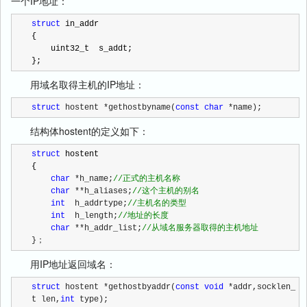
一个IP地址：
struct
 in_addr

{

    uint32_t  s_addt;

};
用域名取得主机的IP地址：
struct
 hostent *gethostbyname(
const
char
 *name);
结构体hostent的定义如下：
struct
 hostent

{

char
 *h_name;
//
正式的主机名称
char
 **h_aliases;
//
这个主机的别名
int
  h_addrtype;
//
主机名的类型
int
  h_length;
//
地址的长度
char
 **h_addr_list;
//
从域名服务器取得的主机地址
}；
用IP地址返回域名：
struct
 hostent *gethostbyaddr(
const
void
 *addr,socklen_
t len,
int
 type);