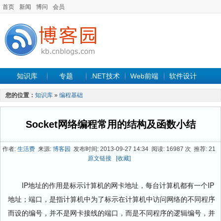
首页
新闻
博问
会员
知识库
专题
.NET技术
Web前端
软件设计
手机开发
软件工程
程序人生
项目管理
数据库
您的位置：
知识库
»
编程基础
最新文章
Socket网络编程常用的结构及函数小结
作者:
生活费
来源:
博客园
发布时间: 2013-09-27 14:34 阅读: 16987 次 推荐: 21
原文链接
[收藏]
IP地址的作用是标示计算机的网卡地址，每台计算机都有一个IP
地址；端口，是指计算机中为了标示在计算机中访问网络的不同程序
而设的编号，并不是网卡接线的端口，而是不同程序的逻辑编号，并