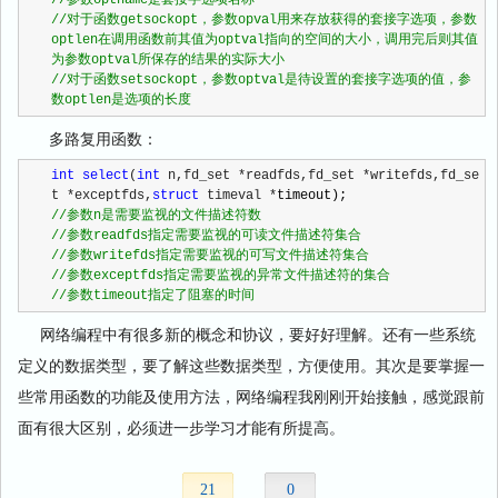
//
//
对于函数getsockopt，参数opval用来存放获得的套接字选项，参数
optlen在调用函数前其值为optval指向的空间的大小，调用完后则其值
//
对于函数setsockopt，参数optval是待设置的套接字选项的值，参
数optlen是选项的长度
多路复用函数：
int
select
(
int
 n,fd_set *readfds,fd_set *writefds,fd_se
t *exceptfds,
struct
 timeval *
//
//
//
//
//
参数timeout指定了阻塞的时间
网络编程中有很多新的概念和协议，要好好理解。还有一些系统
定义的数据类型，要了解这些数据类型，方便使用。其次是要掌握一
些常用函数的功能及使用方法，网络编程我刚刚开始接触，感觉跟前
面有很大区别，必须进一步学习才能有所提高。
21
0