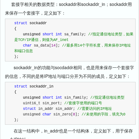
套接字相关的数据类型：sockaddr和sockaddr_in；sockaddr用
来保存一个套接字，定义如下：
struct
 sockaddr

{

    unsigned 
short
int
 sa_family; 
//
指定通信地址类型，如果
是TCP/IP通信，则值为AF_inet
char
 sa_data[
14
]; 
//
最多用14个字符长度，用来保存IP地址
和端口信息
};
sockaddr_in的功能与socdaddr相同，也是用来保存一个套接字
的信息，不同的是将IP地址与端口分开为不同的成员，定义如下：
struct
 sockaddr_in

{

    unsigned 
short
int
 sin_family; 
//
指定通信地址类型
    uint16_t sin_port; 
//
套接字使用的端口号
struct
 in_addr sin_addr; 
//
需要访问的IP地址
    unsigned 
char
 sin_zero[
8
]; 
//
未使用的字段，填充为0
};
在这一结构中，in_addr也是一个结构体，定义如下，用于保存