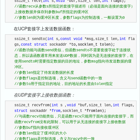
ssize_t recv(
int
 s,
void
 *buf,size_t len,
int
//
函数recv从参数s所指定的套接字描述符（必须是面向连接的套接字）
//
参数len则为缓冲区长度，参数flags为控制选项，一般设置为0
在UCP套接字上发送数据函数：
ssize_t sendto(
int
 s,
const
void
 *msg,size_t len,
int
 fla
gs,
const
struct
 sockaddr *
//
函数功能与函数send类似，但函数sendto不需要套接字处于连接状
态，所以该函数通常用来发送UDP数据，同时因为是无连接的套接字，在
使用sendto时需要指定数据的目的地址，参数msg指向待发送数据的缓
//
//
//
参数to用于指定目的地址，目的地址的长度由tolen指定
在UDP套接字上接收数据函数：
ssize_t recvfrom(
int
 s ,
void
 *buf,size_t len,
int
 flags,
struct
 sockaddr *
from
,socklen_t *
//
与函数recv功能类似，只是函数recv只能用于面向连接的套接字，而
//
//
//