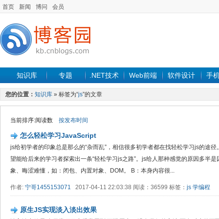
首页
新闻
博问
会员
知识库
专题
.NET技术
Web前端
软件设计
手
您的位置：
知识库
» 标签为“
js
”的文章
当前排序:阅读数
按发布时间
怎么轻松学习JavaScript
js给初学者的印象总是那么的“杂而乱”，相信很多初学者都在找轻松学习js的途径
望能给后来的学习者探索出一条“轻松学习js之路”。js给人那种感觉的原因多半
象、晦涩难懂，如：闭包、内置对象、DOM。 B：本身内容很...
作者:
宁哥1455153071
2017-04-11 22:03:38 阅读：36599 标签：
js
学编程
原生JS实现淡入淡出效果