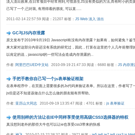
淡入淡出效果,在日常项目中经常用到,可惜原生JS没有类似的方法,而有时小的页面并
己写了一个,已封装, 有用得着的朋友, 可以直......
2011-02-14 22:57:59 阅读：21207 标签：
JS
Web
淡入
淡出
GC与JS内存泄露
原文发布于2010年9月19日 Javascript有没有内存泄露？如果有，如何避
来大家对这部分内容还没有系统的研究过，因此，打算在这里把个人几年前整理的
以肯定的说，javascript的一些写法会造成内存泄露的...
作者:
阿里巴巴UED中文站
2010-09-19 21:47:33 阅读：6680 标签：
JS
内存泄
手把手教你自己写一个js表单验证框架
在表单程序中，在页面上需要很多的Js代码来验证表单。所以在这里，作者写了一
js但是还不知道该做点什么怎么做的朋友能有所帮助。
作者:
亚历山大同志
2010-09-19 13:35:47 阅读：4701 标签：
js
表单验证
使用别样的方法让在IE中同样享受使用高级CSS3选择器的特权
真没想到老外的那些大牛也可以让ie也享受css3带来的快感
作者:
神飞
2010-07-15 22:38:37 阅读：2972 标签：
ie5
ie6
ie7
ie8
css3
js
htm