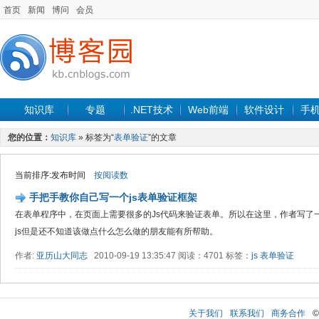
首页
新闻
博问
会员
知识库
专题
.NET技术
Web前端
软件设计
手
您的位置：
知识库
» 标签为“
表单验证
”的文章
当前排序:发布时间
按阅读数
手把手教你自己写一个js表单验证框架
在表单程序中，在页面上需要很多的Js代码来验证表单。所以在这里，作者写了一
js但是还不知道该做点什么怎么做的朋友能有所帮助。
作者:
亚历山大同志
2010-09-19 13:35:47 阅读：4701 标签：
js
表单验证
关于我们
联系我们
商务合作
©