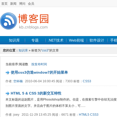
首页
新闻
博问
会员
知识库
专题
.NET技术
Web前端
软件设计
手
您的位置：
知识库
» 标签为“
css3
”的文章
当前排序:阅读数
按发布时间
使用css3仿造window7的开始菜单
作者:
空杯楠
2010-06-04 16:00:45 阅读：7303 标签：
CSS3
HTML 5 & CSS 3的新交互特性
本文标题的这副图片，是用Phosotshop制作的。但是，在搜索引擎中你却无
别图片里面的文字。并且由于图片的体积不算太小，可......
作者: joey 2011-11-29 13:45:25 阅读：6671 标签：
HTML5
CSS3