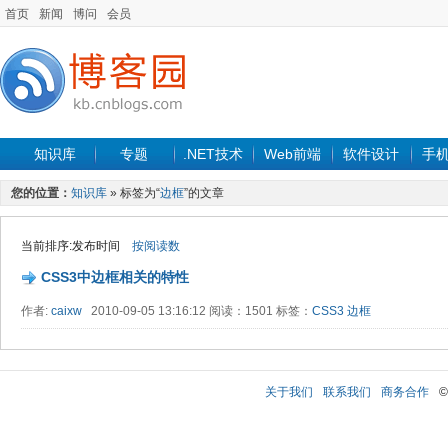
首页
新闻
博问
会员
知识库
专题
.NET技术
Web前端
软件设计
手
您的位置：
知识库
» 标签为“
边框
”的文章
当前排序:发布时间
按阅读数
CSS3中边框相关的特性
作者:
caixw
2010-09-05 13:16:12 阅读：1501 标签：
CSS3
边框
关于我们
联系我们
商务合作
©